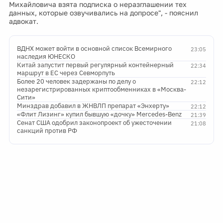
Михайловича взята подписка о неразглашении тех
данных, которые озвучивались на допросе", - пояснил
адвокат.
ВДНХ может войти в основной список Всемирного
23:05
наследия ЮНЕСКО
Китай запустит первый регулярный контейнерный
22:34
маршрут в ЕС через Севморпуть
Более 20 человек задержаны по делу о
22:12
незарегистрированных криптообменниках в «Москва-
Сити»
Минздрав добавил в ЖНВЛП препарат «Энхерту»
22:12
«Флит Лизинг» купил бывшую «дочку» Mercedes-Benz
21:39
Сенат США одобрил законопроект об ужесточении
21:08
санкций против РФ