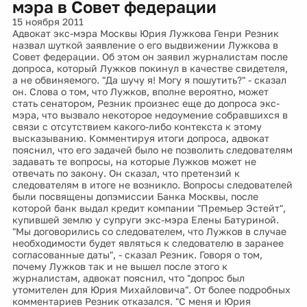
мэра в Совет федерации
15 ноября 2011
Адвокат экс-мэра Москвы Юрия Лужкова Генри Резник
назвал шуткой заявление о его выдвижении Лужкова в
Совет федерации. Об этом он заявил журналистам после
допроса, который Лужков покинул в качестве свидетеля,
а не обвиняемого. "Да шучу я! Могу я пошутить?" - сказал
он. Слова о том, что Лужков, вполне вероятно, может
стать сенатором, Резник произнес еще до допроса экс-
мэра, что вызвало некоторое недоумение собравшихся в
связи с отсутствием какого-либо контекста к этому
высказыванию. Комментируя итоги допроса, адвокат
пояснил, что его задачей было не позволить следователям
задавать те вопросы, на которые Лужков может не
отвечать по закону. Он сказал, что претензий к
следователям в итоге не возникло. Вопросы следователей
были посвящены допэмиссии Банка Москвы, после
которой банк выдал кредит компании "Премьер Эстейт",
купившей землю у супруги экс-мэра Елены Батуриной.
"Мы договорились со следователем, что Лужков в случае
необходимости будет являться к следователю в заранее
согласованные даты", - сказал Резник. Говоря о том,
почему Лужков так и не вышел после этого к
журналистам, адвокат пояснил, что "допрос был
утомителен для Юрия Михайловича". От более подробных
комментариев Резник отказался. "С меня и Юрия