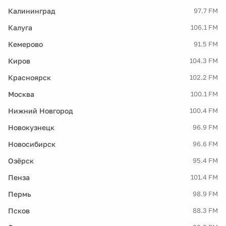
Калининград
97.7 FM
Калуга
106.1 FM
Кемерово
91.5 FM
Киров
104.3 FM
Красноярск
102.2 FM
Москва
100.1 FM
Нижний Новгород
100.4 FM
Новокузнецк
96.9 FM
Новосибирск
96.6 FM
Озёрск
95.4 FM
Пенза
101.4 FM
Пермь
98.9 FM
Псков
88.3 FM