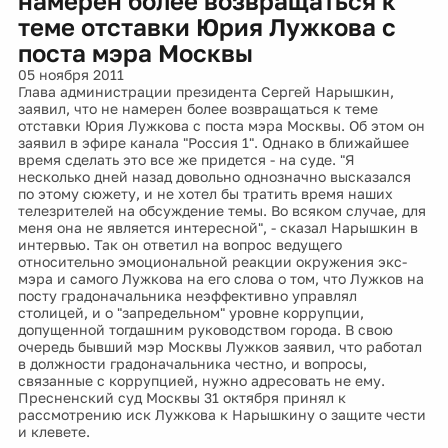
намерен более возвращаться к
теме отставки Юрия Лужкова с
поста мэра Москвы
05 ноября 2011
Глава администрации президента Сергей Нарышкин,
заявил, что не намерен более возвращаться к теме
отставки Юрия Лужкова с поста мэра Москвы. Об этом он
заявил в эфире канала "Россия 1". Однако в ближайшее
время сделать это все же придется - на суде. "Я
несколько дней назад довольно однозначно высказался
по этому сюжету, и не хотел бы тратить время наших
телезрителей на обсуждение темы. Во всяком случае, для
меня она не является интересной", - сказал Нарышкин в
интервью. Так он ответил на вопрос ведущего
относительно эмоциональной реакции окружения экс-
мэра и самого Лужкова на его слова о том, что Лужков на
посту градоначальника неэффективно управлял
столицей, и о "запредельном" уровне коррупции,
допущенной тогдашним руководством города. В свою
очередь бывший мэр Москвы Лужков заявил, что работал
в должности градоначальника честно, и вопросы,
связанные с коррупцией, нужно адресовать не ему.
Пресненский суд Москвы 31 октября принял к
рассмотрению иск Лужкова к Нарышкину о защите чести
и клевете.