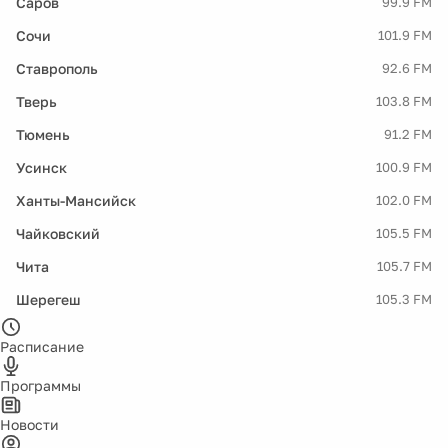
Саров
99.9 FM
Сочи
101.9 FM
Ставрополь
92.6 FM
Тверь
103.8 FM
Тюмень
91.2 FM
Усинск
100.9 FM
Ханты-Мансийск
102.0 FM
Чайковский
105.5 FM
Чита
105.7 FM
Шерегеш
105.3 FM
Расписание
Программы
Новости