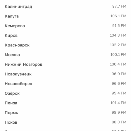
Калининград
97.7 FM
Калуга
106.1 FM
Кемерово
91.5 FM
Киров
104.3 FM
Красноярск
102.2 FM
Москва
100.1 FM
Нижний Новгород
100.4 FM
Новокузнецк
96.9 FM
Новосибирск
96.6 FM
Озёрск
95.4 FM
Пенза
101.4 FM
Пермь
98.9 FM
Псков
88.3 FM