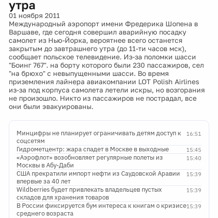
утра
01 ноября 2011
Международный аэропорт имени Фредерика Шопена в
Варшаве, где сегодня совершил аварийную посадку
самолет из Нью-Йорка, вероятнее всего останется
закрытым до завтрашнего утра (до 11-ти часов мск),
сообщает польское телевидение. Из-за поломки шасси
"Боинг 767". на борту которого были 230 пассажиров, сел
"на брюхо" с невыпущенными шасси. Во время
приземления лайнера авиакомпании LOT Polish Airlines
из-за под корпуса самолета летели искры, но возгорания
не произошло. Никто из пассажиров не пострадал, все
они были эвакуированы.
Минцифры не планирует ограничивать детям доступ к
16:51
соцсетям
Гидрометцентр: жара спадет в Москве в выходные
15:45
«Аэрофлот» возобновляет регулярные полеты из
15:40
Москвы в Абу-Даби
США прекратили импорт нефти из Саудовской Аравии
15:39
впервые за 40 лет
Wildberries будет привлекать владельцев пустых
15:39
складов для хранения товаров
В России фиксируется бум интереса к книгам о кризисе
15:39
среднего возраста