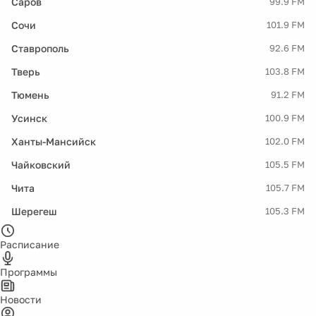
Саров
99.9 FM
Сочи
101.9 FM
Ставрополь
92.6 FM
Тверь
103.8 FM
Тюмень
91.2 FM
Усинск
100.9 FM
Ханты-Мансийск
102.0 FM
Чайковский
105.5 FM
Чита
105.7 FM
Шерегеш
105.3 FM
Расписание
Программы
Новости