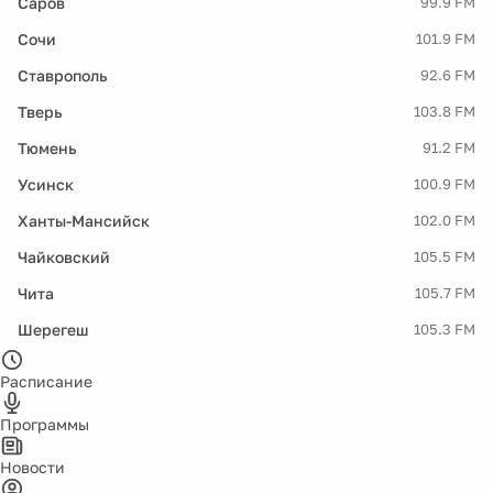
Саров
99.9 FM
Сочи
101.9 FM
Ставрополь
92.6 FM
Тверь
103.8 FM
Тюмень
91.2 FM
Усинск
100.9 FM
Ханты-Мансийск
102.0 FM
Чайковский
105.5 FM
Чита
105.7 FM
Шерегеш
105.3 FM
Расписание
Программы
Новости