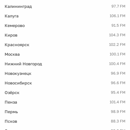
Калининград
97.7 FM
Калуга
106.1 FM
Кемерово
91.5 FM
Киров
104.3 FM
Красноярск
102.2 FM
Москва
100.1 FM
Нижний Новгород
100.4 FM
Новокузнецк
96.9 FM
Новосибирск
96.6 FM
Озёрск
95.4 FM
Пенза
101.4 FM
Пермь
98.9 FM
Псков
88.3 FM