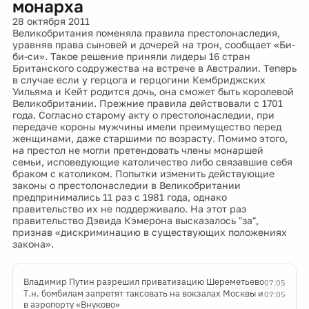
монарха
28 октября 2011
Великобритания поменяла правила престолонаследия,
уравняв права сыновей и дочерей на трон, сообщает «Би-
би-си». Такое решение приняли лидеры 16 стран
Британского содружества на встрече в Австралии. Теперь
в случае если у герцога и герцогини Кембриджских
Уильяма и Кейт родится дочь, она сможет быть королевой
Великобритании. Прежние правила действовали с 1701
года. Согласно старому акту о престолонаследии, при
передаче короны мужчины имели преимущество перед
женщинами, даже старшими по возрасту. Помимо этого,
на престол не могли претендовать члены монаршей
семьи, исповедующие католичество либо связавшие себя
браком с католиком. Попытки изменить действующие
законы о престолонаследии в Великобритании
предпринимались 11 раз с 1981 года, однако
правительство их не поддерживало. На этот раз
правительство Дэвида Кэмерона высказалось "за",
признав «дискриминацию в существующих положениях
закона».
Владимир Путин разрешил приватизацию Шереметьево
07:05
Т.н. бомбилам запретят таксовать на вокзалах Москвы и
07:05
в аэропорту «Внуково»