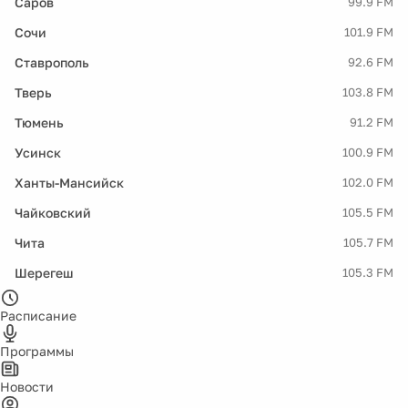
Саров
99.9 FM
Сочи
101.9 FM
Ставрополь
92.6 FM
Тверь
103.8 FM
Тюмень
91.2 FM
Усинск
100.9 FM
Ханты-Мансийск
102.0 FM
Чайковский
105.5 FM
Чита
105.7 FM
Шерегеш
105.3 FM
Расписание
Программы
Новости