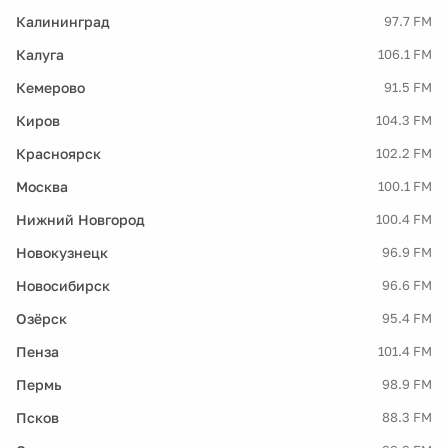
Калининград
97.7 FM
Калуга
106.1 FM
Кемерово
91.5 FM
Киров
104.3 FM
Красноярск
102.2 FM
Москва
100.1 FM
Нижний Новгород
100.4 FM
Новокузнецк
96.9 FM
Новосибирск
96.6 FM
Озёрск
95.4 FM
Пенза
101.4 FM
Пермь
98.9 FM
Псков
88.3 FM