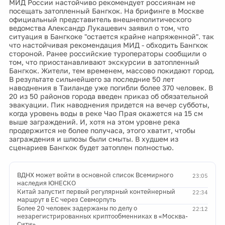
МИД России настойчиво рекомендует россиянам не
посещать затопленный Бангкок. На брифинге в Москве
официальный представитель внешнеполитического
ведомства Александр Лукашевич заявил о том, что
ситуация в Бангкоке "остается крайне напряженной". так
что настойчивая рекомендация МИД - обходить Бангкок
стороной. Ранее российские туроператоры сообщили о
том, что приостанавливают экскурсии в затопленный
Бангкок. Жители, тем временем, массово покидают город.
В результате сильнейшего за последние 50 лет
наводнения в Таиланде уже погибли более 370 человек. В
20 из 50 районов города введен приказ об обязательной
эвакуации. Пик наводнения придется на вечер субботы,
когда уровень воды в реке Чао Прая окажется на 15 см
выше заграждений. И, хотя на этом уровне река
продержится не более получаса, этого хватит, чтобы
заграждения и шлюзы были смыты. В худшем из
сценариев Бангкок будет затоплен полностью.
ВДНХ может войти в основной список Всемирного
23:05
наследия ЮНЕСКО
Китай запустит первый регулярный контейнерный
22:34
маршрут в ЕС через Севморпуть
Более 20 человек задержаны по делу о
22:12
незарегистрированных криптообменниках в «Москва-
Сити»