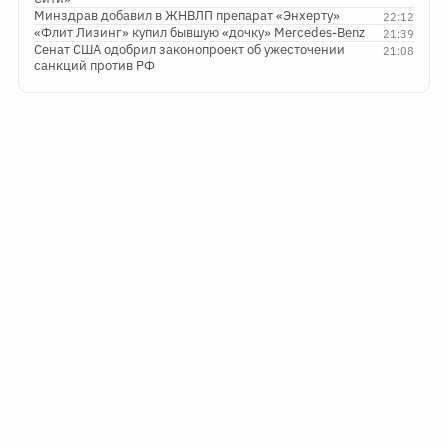
Минздрав добавил в ЖНВЛП препарат «Энхерту»
22:12
«Флит Лизинг» купил бывшую «дочку» Mercedes-Benz
21:39
Сенат США одобрил законопроект об ужесточении
21:08
санкций против РФ