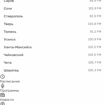
Саров
99.9 FM
Сочи
101.9 FM
Ставрополь
92.6 FM
Тверь
103.8 FM
Тюмень
91.2 FM
Усинск
100.9 FM
Ханты-Мансийск
102.0 FM
Чайковский
105.5 FM
Чита
105.7 FM
Шерегеш
105.3 FM
Расписание
Программы
Новости