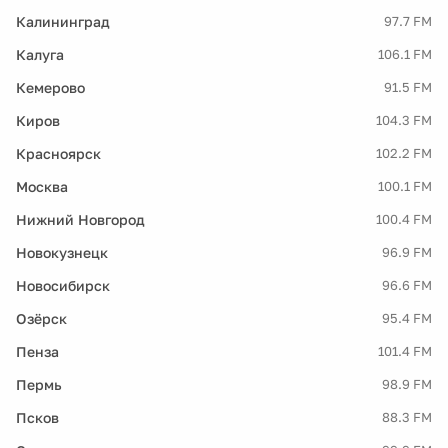
Калининград
97.7 FM
Калуга
106.1 FM
Кемерово
91.5 FM
Киров
104.3 FM
Красноярск
102.2 FM
Москва
100.1 FM
Нижний Новгород
100.4 FM
Новокузнецк
96.9 FM
Новосибирск
96.6 FM
Озёрск
95.4 FM
Пенза
101.4 FM
Пермь
98.9 FM
Псков
88.3 FM