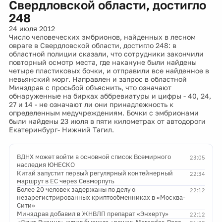
Свердловской области, достигло
248
24 июля 2012
Число человеческих эмбрионов, найденных в лесном
овраге в Свердловской области, достигло 248: в
областной полиции сказали, что сотрудники закончили
повторный осмотр места, где накануне были найдены
четыре пластиковых бочки, и отправили все найденное в
невьянский морг. Направлен и запрос в областной
Минздрав с просьбой объяснить, что означают
обнаруженные на бирках аббревиатуры и цифры - 40, 24,
27 и 14 - не означают ли они принадлежность к
определенным медучреждениям. Бочки с эмбрионами
были найдены 23 июля в пяти километрах от автодороги
Екатеринбург- Нижний Тагил.
ВДНХ может войти в основной список Всемирного
23:05
наследия ЮНЕСКО
Китай запустит первый регулярный контейнерный
22:34
маршрут в ЕС через Севморпуть
Более 20 человек задержаны по делу о
22:12
незарегистрированных криптообменниках в «Москва-
Сити»
Минздрав добавил в ЖНВЛП препарат «Энхерту»
22:12