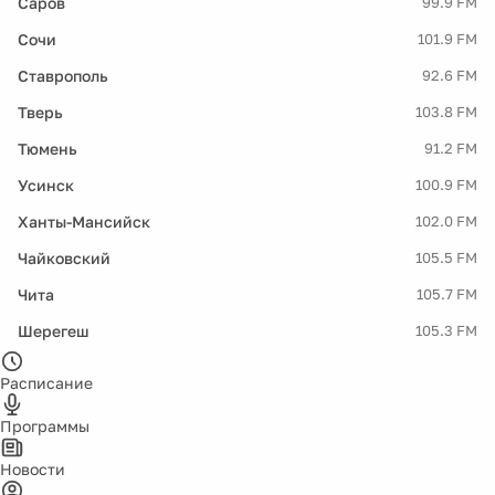
Саров
99.9 FM
Сочи
101.9 FM
Ставрополь
92.6 FM
Тверь
103.8 FM
Тюмень
91.2 FM
Усинск
100.9 FM
Ханты-Мансийск
102.0 FM
Чайковский
105.5 FM
Чита
105.7 FM
Шерегеш
105.3 FM
Расписание
Программы
Новости