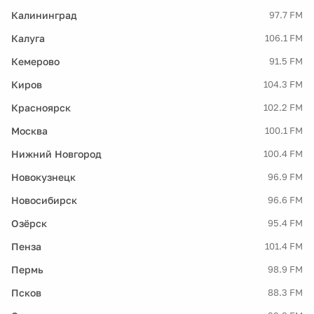
Калининград
97.7 FM
Калуга
106.1 FM
Кемерово
91.5 FM
Киров
104.3 FM
Красноярск
102.2 FM
Москва
100.1 FM
Нижний Новгород
100.4 FM
Новокузнецк
96.9 FM
Новосибирск
96.6 FM
Озёрск
95.4 FM
Пенза
101.4 FM
Пермь
98.9 FM
Псков
88.3 FM