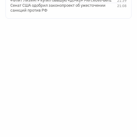
«Флит Лизинг» купил бывшую «дочку» Mercedes-Benz
21:39
Сенат США одобрил законопроект об ужесточении
21:08
санкций против РФ