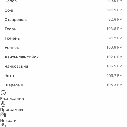
Саров
99.9 FM
Сочи
101.9 FM
Ставрополь
92.6 FM
Тверь
103.8 FM
Тюмень
91.2 FM
Усинск
100.9 FM
Ханты-Мансийск
102.0 FM
Чайковский
105.5 FM
Чита
105.7 FM
Шерегеш
105.3 FM
Расписание
Программы
Новости