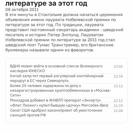
литературе за этот год
06 октября 2011
В эти минуты в Стокгольме должна начаться церемония
объявления имени лауреата Нобелевской премии по
литературе за этот год. По традиции, лауреата
представит постоянный секретарь академии - шведский
писатель и историк Петер Энглунд. Лауреатом
Нобелевской премии по литературе за 2011 год стал
шведский поэт Тумас Транстремер, его британские
букмекеры называли одним из фаворитов.
ВДНХ может войти в основной список Всемирного
23:05
наследия ЮНЕСКО
Китай запустит первый регулярный контейнерный
22:34
маршрут в ЕС через Севморпуть
Более 20 человек задержаны по делу о
22:12
незарегистрированных криптообменниках в «Москва-
Сити»
Минздрав добавил в ЖНВЛП препарат «Энхерту»
22:12
«Флит Лизинг» купил бывшую «дочку» Mercedes-Benz
21:39
Сенат США одобрил законопроект об ужесточении
21:08
санкций против РФ