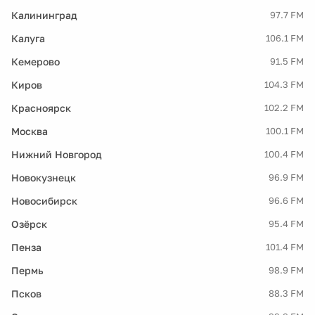
Калининград
97.7 FM
Калуга
106.1 FM
Кемерово
91.5 FM
Киров
104.3 FM
Красноярск
102.2 FM
Москва
100.1 FM
Нижний Новгород
100.4 FM
Новокузнецк
96.9 FM
Новосибирск
96.6 FM
Озёрск
95.4 FM
Пенза
101.4 FM
Пермь
98.9 FM
Псков
88.3 FM