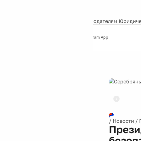
События
Контакты
О нас
Экскурсии
Silver Studio
Рекламодателям
Юридиче
Слушайте
App Store
Google Play
Telegram App
Серебряный
дождь
12+
Реклама
/
Новости
/
Прези
безоп