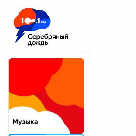
Москва 100.1 FM
Апатиты
Астрахань
Волгоград
Вологда
Екатеринбург
Иваново
Казань
Калининград
Калуга