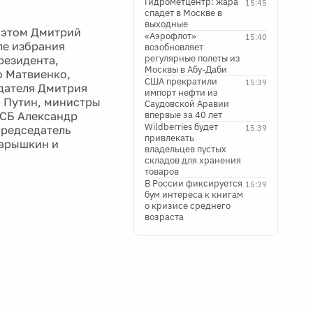
Гидрометцентр: жара
15:45
спадет в Москве в
выходные
б этом Дмитрий
«Аэрофлот»
15:40
ле избрания
возобновляет
регулярные полеты из
резидента,
Москвы в Абу-Даби
о Матвиенко,
США прекратили
15:39
едателя Дмитрия
импорт нефти из
р Путин, министры
Саудовской Аравии
ФСБ Александр
впервые за 40 лет
Wildberries будет
председатель
15:39
привлекать
Нарышкин и
владельцев пустых
складов для хранения
товаров
В России фиксируется
15:39
бум интереса к книгам
о кризисе среднего
возраста