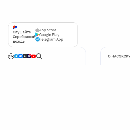
App Store
Слушайте
Google Play
Серебряный
Telegram App
дождь
О НАС
ЭКСК
12+
🍪
Мы используем cookie для улучшения работы сайта.