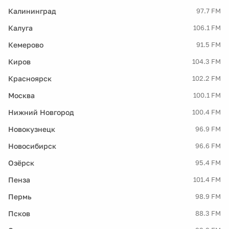
Калининград
97.7 FM
Калуга
106.1 FM
Кемерово
91.5 FM
Киров
104.3 FM
Красноярск
102.2 FM
Москва
100.1 FM
Нижний Новгород
100.4 FM
Новокузнецк
96.9 FM
Новосибирск
96.6 FM
Озёрск
95.4 FM
Пенза
101.4 FM
Пермь
98.9 FM
Псков
88.3 FM