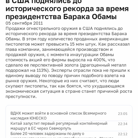
в США поднялись до
исторического рекорда за время
президентства Барака Обамы
05 сентября 2011
Продажи огнестрельного оружия в США поднялись до
исторического рекорда за время президентства Барака
Обамы. В этом году количество проданных американцам
пистолетов может превысить 15 млн штук. Как рассказал
глава компании, занимающейся производством и
продажей оружия, с момента инаугурации Обамы
стоимость акций его фирмы выросла на 400%, что
сделало ее перспективней золота (драгоценный металл
подорожал на 113%). Эксперты отрасли пока не пришли к
единому выводу по поводу причин подобного взлета на
рынке оружия. Некоторые из них считают, что люди
скупают пистолеты, так как боятся, что ухудшающаяся
экономическая ситуация в стране станет причиной роста
преступности.
ВДНХ может войти в основной список Всемирного
23:05
наследия ЮНЕСКО
Китай запустит первый регулярный контейнерный
22:34
маршрут в ЕС через Севморпуть
Более 20 человек задержаны по делу о
22:12