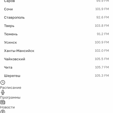
Саров
99.9 FM
Сочи
101.9 FM
Ставрополь
92.6 FM
Тверь
103.8 FM
Тюмень
91.2 FM
Усинск
100.9 FM
Ханты-Мансийск
102.0 FM
Чайковский
105.5 FM
Чита
105.7 FM
Шерегеш
105.3 FM
Расписание
Программы
Новости