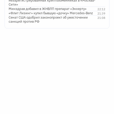
незарегистрированных криптообменниках в «Москва-
Сити»
Минздрав добавил в ЖНВЛП препарат «Энхерту»
22:12
«Флит Лизинг» купил бывшую «дочку» Mercedes-Benz
21:39
Сенат США одобрил законопроект об ужесточении
21:08
санкций против РФ