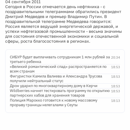
04 сентября 2011
Сегодня в России отмечается день нефтяника - с
поздравительными телеграммами обратились президент
Дмитрий Медведев и премьер Владимир Путин. В
поздравительной телеграмме Медведева говорится:
Россия является ведущей энергетической державой, и
успехи нефтегазовой промышленности - весьма значимы
для состояния отечественной экономики и социальной
сферы, роста благосостояния в регионах.
СИБУР будет выплачивать сотрудникам 1 млн рублей за
20:34
третьего ребенка
«Великий романтический спад» распространяется по
18:53
всем странам
Фигуристки Камила Валиева и Александра Трусова
18:53
получили нейтральный статус
Дрон ударил по многоквартирному дому в Керчи
18:53
Wildberries начнет тестировать программу по открытию
18:53
партнерских хабов для хранения товаров
Полиция Марокко готовится к новому массовому
18:13
прорыву границы нелегалами у Сеуты