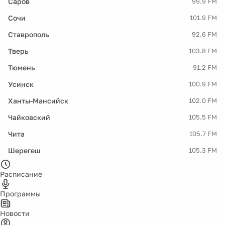
Саров
99.9 FM
Сочи
101.9 FM
Ставрополь
92.6 FM
Тверь
103.8 FM
Тюмень
91.2 FM
Усинск
100.9 FM
Ханты-Мансийск
102.0 FM
Чайковский
105.5 FM
Чита
105.7 FM
Шерегеш
105.3 FM
Расписание
Программы
Новости