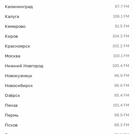
Калининград
97.7 FM
Калуга
106.1 FM
Кемерово
91.5 FM
Киров
104.3 FM
Красноярск
102.2 FM
Москва
100.1 FM
Нижний Новгород
100.4 FM
Новокузнецк
96.9 FM
Новосибирск
96.6 FM
Озёрск
95.4 FM
Пенза
101.4 FM
Пермь
98.9 FM
Псков
88.3 FM