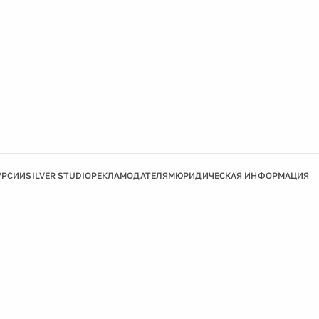
УРСИИ
SILVER STUDIO
РЕКЛАМОДАТЕЛЯМ
ЮРИДИЧЕСКАЯ ИНФОРМАЦИЯ