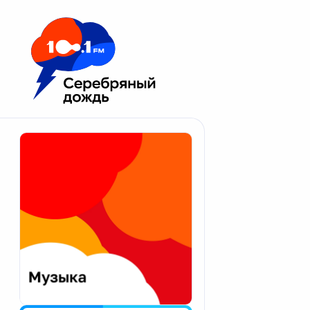
Москва 100.1 FM
Апатиты
Астрахань
Волгоград
Вологда
Екатеринбург
Иваново
Казань
Калининград
Калуга