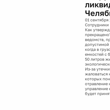
ликви
Челяб
01 сентября 
Сотрудники 
Как утвержд
прекращено"
ведомств, п
допустимой 
когда в гру
емкостей с 
50 литров ж
экологическ
Из-за утечк
жаловаться 
которых пон
отравление 
управление 
будет приня