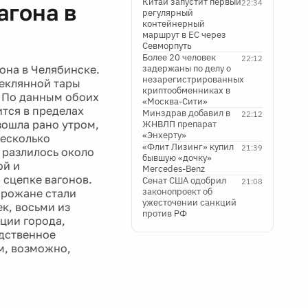
Китай запустит первый
22:34
агона в
регулярный
контейнерный
маршрут в ЕС через
Севморпуть
Более 20 человек
22:12
она в Челябинске.
задержаны по делу о
незарегистрированных
теклянной тары
криптообменниках в
 По данным обоих
«Москва-Сити»
тся в пределах
Минздрав добавил в
22:12
зошла рано утром,
ЖНВЛП препарат
«Энхерту»
несколько
«Флит Лизинг» купил
21:39
разлилось около
бывшую «дочку»
ой и
Mercedes-Benz
 сцепке вагонов.
Сенат США одобрил
21:08
законопроект об
орожане стали
ужесточении санкций
к, восьми из
против РФ
ции города,
едственное
м, возможно,