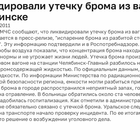
дировали утечку брома из в
инске
2011
МЧС сообщают, что ликвидировали утечку брома из ваг
ается в пресс-релизе, "испарение брома из разбитой с
. Эту информацию подтвердили и в Роспотребнадзоре.
робы воздуха показали, что концентрация брома находи
нормы и не угрожает жизни людей. Утечка брома прои
зовом вагоне на станции Челябинск-Главный разбилось 
бромсодержащей жидкостью. По официальным данным, 
идкости. По информации Министерства по радиационн
ой безопасности региона, емкости могли разбиться при
и брома в городе распространился неприятный запах, г
на отравление. В больницы обратились около ста челове
адобилась госпитализация. Как отметили в администра
не обязательно связано с утечкой брома. Уральское сл
на транспорте начало проверку инцидента. По ее итога
то решение о возбуждении уголовного дела.