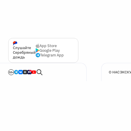
App Store
Слушайте
Google Play
Серебряный
Telegram App
дождь
О НАС
ЭКСК
12+