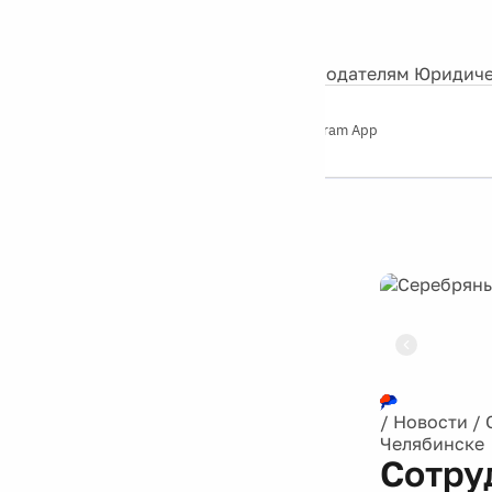
События
Контакты
О нас
Экскурсии
Silver Studio
Рекламодателям
Юридиче
Слушайте
App Store
Google Play
Telegram App
Серебряный
дождь
12+
Реклама
/
Новости
/
Челябинске
Сотру