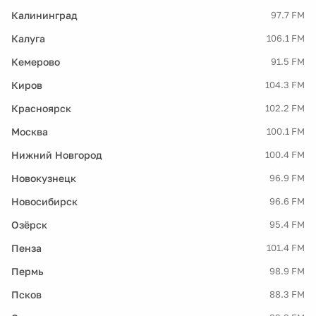
Калининград
97.7 FM
Калуга
106.1 FM
Кемерово
91.5 FM
Киров
104.3 FM
Красноярск
102.2 FM
Москва
100.1 FM
Нижний Новгород
100.4 FM
Новокузнецк
96.9 FM
Новосибирск
96.6 FM
Озёрск
95.4 FM
Пенза
101.4 FM
Пермь
98.9 FM
Псков
88.3 FM