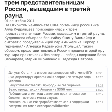
трем представительницам
России, вышедшим в третий
раунд
01 сентября 2011
На Открытом чемпионате США по теннису россиянка
Алла Кудрявцева присоединилась к трем
представительницам России, вышедшим в третий раунд:
Кудрявцева обыграла бельгийку Янину Викмайер и
сыграет с победительницей пары Анжелика Кербер /
Германия/ - Агнешка Радваньска /Польша/. Таким
образом, представительницы России прошли второй круг
турнира практически без потерь - победы одержали Вера
Звонарева, Мария Кириленко и Надежда Петрова.
Депутат Останина внесет законопроект об отмене ЕГЭ
18:23
Экс-директору Popcorn Books запросили четыре года
18:23
условно
Баку готов поставлять природный газ Украине
18:23
Безос продал акции Amazon на $350 млн
18:20
Победители олимпиад занимают практически все
18:17
бюджетные места места в вузах
Минэкономики РФ прорабатывает меры поддержки
18:17
потерявших товар селлеров Wildberries