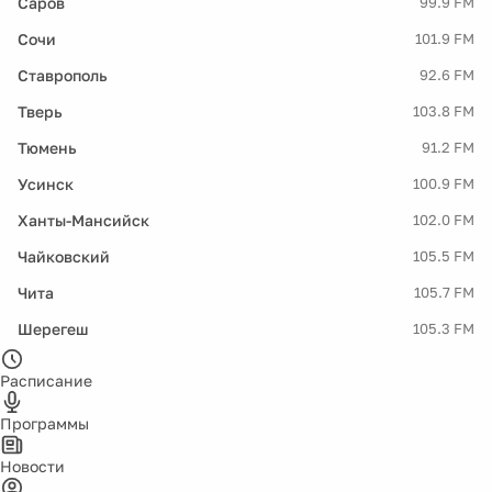
Саров
99.9 FM
Сочи
101.9 FM
Ставрополь
92.6 FM
Тверь
103.8 FM
Тюмень
91.2 FM
Усинск
100.9 FM
Ханты-Мансийск
102.0 FM
Чайковский
105.5 FM
Чита
105.7 FM
Шерегеш
105.3 FM
Расписание
Программы
Новости