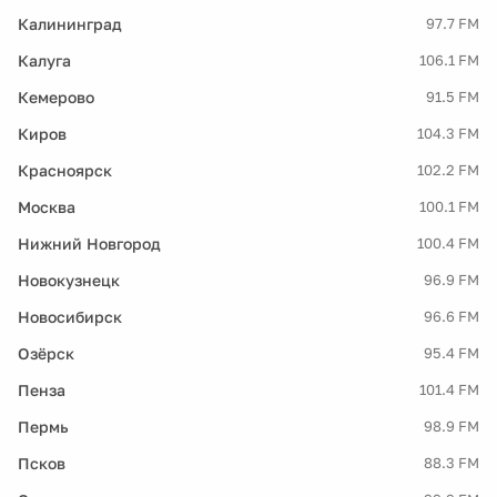
Калининград
97.7 FM
Калуга
106.1 FM
Кемерово
91.5 FM
Киров
104.3 FM
Красноярск
102.2 FM
Москва
100.1 FM
Нижний Новгород
100.4 FM
Новокузнецк
96.9 FM
Новосибирск
96.6 FM
Озёрск
95.4 FM
Пенза
101.4 FM
Пермь
98.9 FM
Псков
88.3 FM