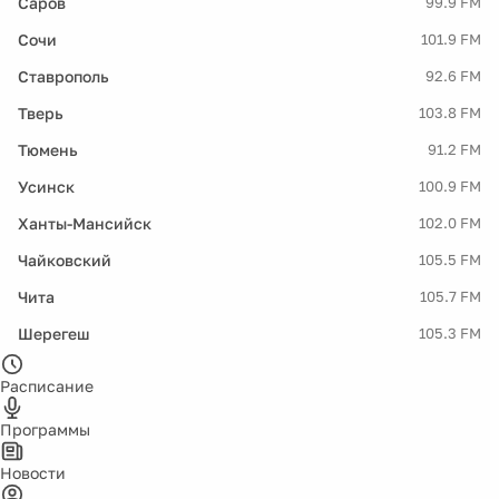
Саров
99.9 FM
Сочи
101.9 FM
Ставрополь
92.6 FM
Тверь
103.8 FM
Тюмень
91.2 FM
Усинск
100.9 FM
Ханты-Мансийск
102.0 FM
Чайковский
105.5 FM
Чита
105.7 FM
Шерегеш
105.3 FM
Расписание
Программы
Новости