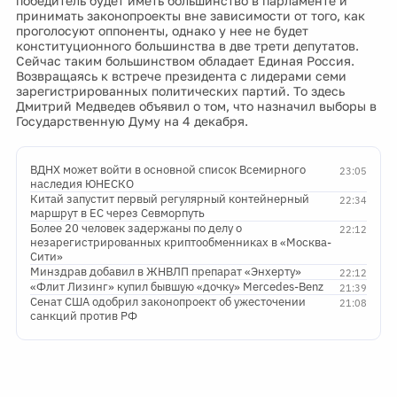
победитель будет иметь большинство в парламенте и
принимать законопроекты вне зависимости от того, как
проголосуют оппоненты, однако у нее не будет
конституционного большинства в две трети депутатов.
Сейчас таким большинством обладает Единая Россия.
Возвращаясь к встрече президента с лидерами семи
зарегистрированных политических партий. То здесь
Дмитрий Медведев объявил о том, что назначил выборы в
Государственную Думу на 4 декабря.
ВДНХ может войти в основной список Всемирного
23:05
наследия ЮНЕСКО
Китай запустит первый регулярный контейнерный
22:34
маршрут в ЕС через Севморпуть
Более 20 человек задержаны по делу о
22:12
незарегистрированных криптообменниках в «Москва-
Сити»
Минздрав добавил в ЖНВЛП препарат «Энхерту»
22:12
«Флит Лизинг» купил бывшую «дочку» Mercedes-Benz
21:39
Сенат США одобрил законопроект об ужесточении
21:08
санкций против РФ