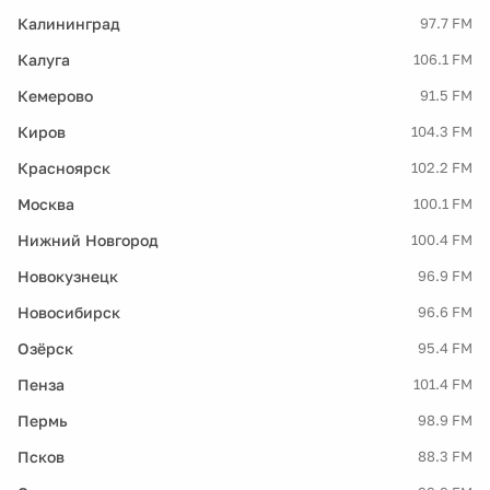
Калининград
97.7 FM
Калуга
106.1 FM
Кемерово
91.5 FM
Киров
104.3 FM
Красноярск
102.2 FM
Москва
100.1 FM
Нижний Новгород
100.4 FM
Новокузнецк
96.9 FM
Новосибирск
96.6 FM
Озёрск
95.4 FM
Пенза
101.4 FM
Пермь
98.9 FM
Псков
88.3 FM