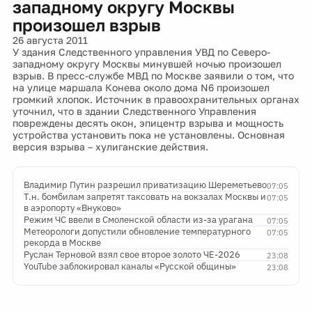
западному округу Москвы
произошел взрыв
26 августа 2011
У здания Следственного управления УВД по Северо-
западному округу Москвы минувшей ночью произошел
взрыв. В пресс-службе МВД по Москве заявили о том, что
на улице маршала Конева около дома N6 произошел
громкий хлопок. Источник в правоохранительных органах
уточнил, что в здании Следственного Управления
повреждены десять окон, эпицентр взрыва и мощность
устройства установить пока не установлены. Основная
версия взрыва – хулиганские действия.
Владимир Путин разрешил приватизацию Шереметьево
07:05
Т.н. бомбилам запретят таксовать на вокзалах Москвы и
07:05
в аэропорту «Внуково»
Режим ЧС ввели в Смоленской области из-за урагана
07:05
Метеорологи допустили обновление температурного
07:05
рекорда в Москве
Руслан Терновой взял свое второе золото ЧЕ-2026
23:08
YouTube заблокировал каналы «Русской общины»
23:08