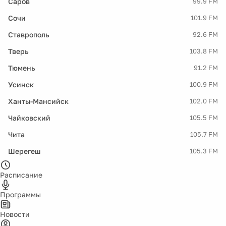
Саров
99.9 FM
Сочи
101.9 FM
Ставрополь
92.6 FM
Тверь
103.8 FM
Тюмень
91.2 FM
Усинск
100.9 FM
Ханты-Мансийск
102.0 FM
Чайковский
105.5 FM
Чита
105.7 FM
Шерегеш
105.3 FM
Расписание
Программы
Новости