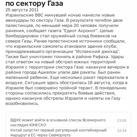
по сектору Газа
25 августа 2011
Израильские ВВС минувшей ночью нанесли новые
авиаудары по сектору Газа. В результате погибли двое
палестинцев, по меньшей мере 20 человек получили
ранения, сообщает газета "Едиот Ахронот". Целью
бомбардировок стал оружейный склад боевиков на
севере Газы. Ранее палестинские источники сообщали,
что израильские самолеты атаковали здание клуба,
принадлежавшего организации "Исламский джихад".
Также был уничтожен тоннель в районе Рафаха. Удары
стал ответом на новый обстрел южных территорий
Израиля с территории сектора Газа: накануне вечером в
районе города Ашкелон упали две ракеты. Был ранен
маленький ребенок. Еще несколько ракет перехватили в
воздухе. Ситуация здесь обострилась 18 августа, когда в
Израиле был совершено тройной теракт. В понедельник
стороны согласились прекратить боевые действия,
однако накануне обстрелы Израиля и налеты на Газу
возобновились.
ВДНХ может войти в основной список Всемирного
23:05
наследия ЮНЕСКО
Китай запустит первый регулярный контейнерный
22:34
маршрут в ЕС через Севморпуть