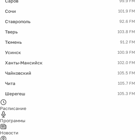
Саров
99.9 FM
Сочи
101.9 FM
Ставрополь
92.6 FM
Тверь
103.8 FM
Тюмень
91.2 FM
Усинск
100.9 FM
Ханты-Мансийск
102.0 FM
Чайковский
105.5 FM
Чита
105.7 FM
Шерегеш
105.3 FM
Расписание
Программы
Новости