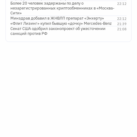
Более 20 человек задержаны по делу о
22:12
незарегистрированных криптообменниках в «Москва-
Сити»
Минздрав добавил в ЖНВЛП препарат «Энхерту»
22:12
«Флит Лизинг» купил бывшую «дочку» Mercedes-Benz
21:39
Сенат США одобрил законопроект об ужесточении
21:08
санкций против РФ