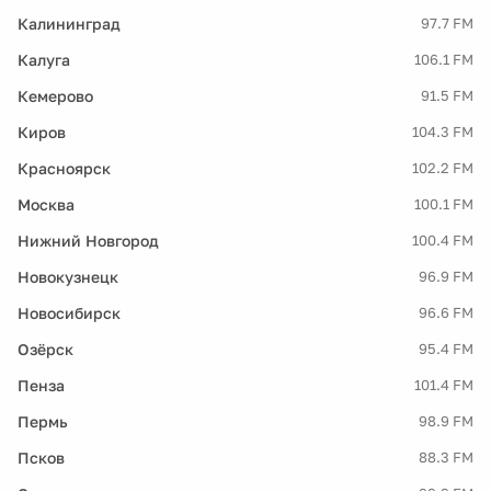
Калининград
97.7 FM
Калуга
106.1 FM
Кемерово
91.5 FM
Киров
104.3 FM
Красноярск
102.2 FM
Москва
100.1 FM
Нижний Новгород
100.4 FM
Новокузнецк
96.9 FM
Новосибирск
96.6 FM
Озёрск
95.4 FM
Пенза
101.4 FM
Пермь
98.9 FM
Псков
88.3 FM