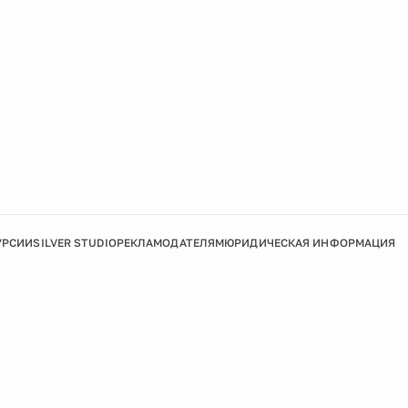
УРСИИ
SILVER STUDIO
РЕКЛАМОДАТЕЛЯМ
ЮРИДИЧЕСКАЯ ИНФОРМАЦИЯ