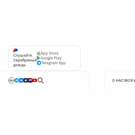
App Store
Слушайте
Google Play
Серебряный
Telegram App
дождь
О НАС
ЭКСК
12+