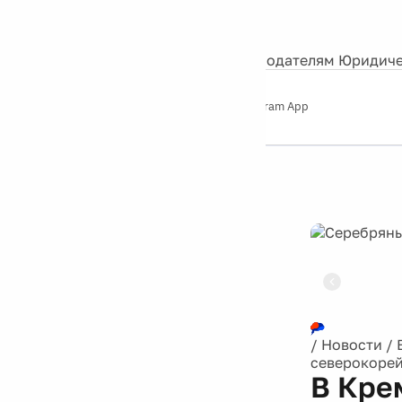
События
Контакты
О нас
Экскурсии
Silver Studio
Рекламодателям
Юридиче
Слушайте
App Store
Google Play
Telegram App
Серебряный
дождь
12+
Реклама
/
Новости
/
северокорей
В Кре