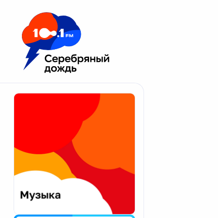
Москва 100.1 FM
Апатиты
Астрахань
Волгоград
Вологда
Екатеринбург
Иваново
Казань
Калининград
Калуга