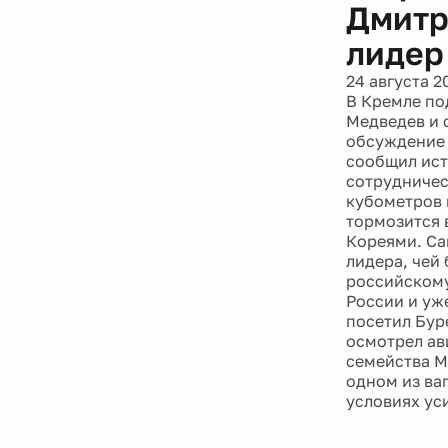
Дмитр
лидер
24 августа 2
В Кремле по
Медведев и 
обсуждение 
сообщил ист
сотрудничес
кубометров 
тормозится 
Кореями. Са
лидера, чей
российскому
России и уж
посетил Бур
осмотрел ав
семейства М
одном из ва
условиях ус