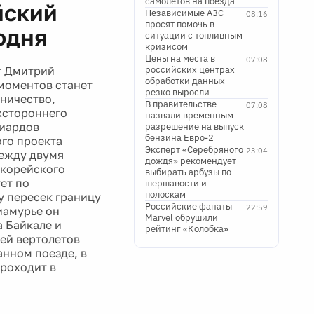
самолетов на поезда
йский
Независимые АЗС
08:16
просят помочь в
одня
ситуации с топливным
кризисом
Цены на места в
07:08
т Дмитрий
российских центрах
обработки данных
моментов станет
резко выросли
ничество,
В правительстве
07:08
хстороннего
назвали временным
лиардов
разрешение на выпуск
бензина Евро-2
ого проекта
Эксперт «Серебряного
23:04
ежду двумя
дождя» рекомендует
окорейского
выбирать арбузы по
ет по
шершавости и
полоскам
у пересек границу
Российские фанаты
22:59
иамурье он
Marvel обрушили
а Байкале и
рейтинг «Колобка»
лей вертолетов
нном поезде, в
проходит в