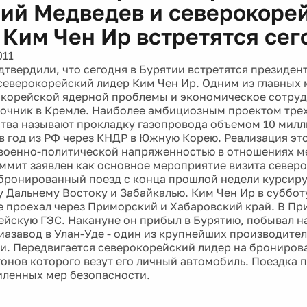
ий Медведев и северокоре
 Ким Чен Ир встретятся сег
011
дтвердили, что сегодня в Бурятии встретятся президен
северокорейский лидер Ким Чен Ир. Одним из главных 
корейской ядерной проблемы и экономическое сотруд
очник в Кремле. Наиболее амбициозным проектом тре
тва называют прокладку газопровода объемом 10 мил
в год из РФ через КНДР в Южную Корею. Реализация эт
военно-политической напряженностью в отношениях м
ммит заявлен как основное мероприятие визита север
 бронированный поезд с конца прошлой недели курсиру
 Дальнему Востоку и Забайкалью. Ким Чен Ир в суббот
е проехал через Приморский и Хабаровский край. В Пр
ейскую ГЭС. Накануне он прибыл в Бурятию, побывал н
иазавод в Улан-Уде - один из крупнейших производите
и. Передвигается северокорейский лидер на бронирова
гонов которого везут его личный автомобиль. Поездка 
иленных мер безопасности.