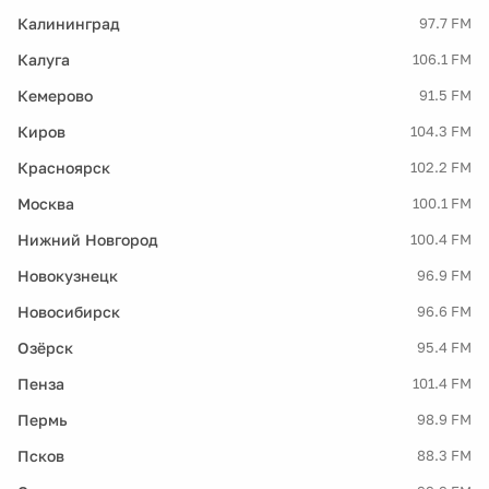
Калининград
97.7 FM
Калуга
106.1 FM
Кемерово
91.5 FM
Киров
104.3 FM
Красноярск
102.2 FM
Москва
100.1 FM
Нижний Новгород
100.4 FM
Новокузнецк
96.9 FM
Новосибирск
96.6 FM
Озёрск
95.4 FM
Пенза
101.4 FM
Пермь
98.9 FM
Псков
88.3 FM