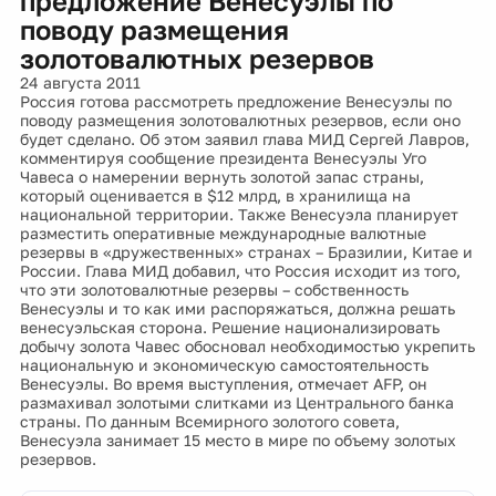
предложение Венесуэлы по
поводу размещения
золотовалютных резервов
24 августа 2011
Россия готова рассмотреть предложение Венесуэлы по
поводу размещения золотовалютных резервов, если оно
будет сделано. Об этом заявил глава МИД Сергей Лавров,
комментируя сообщение президента Венесуэлы Уго
Чавеса о намерении вернуть золотой запас страны,
который оценивается в $12 млрд, в хранилища на
национальной территории. Также Венесуэла планирует
разместить оперативные международные валютные
резервы в «дружественных» странах – Бразилии, Китае и
России. Глава МИД добавил, что Россия исходит из того,
что эти золотовалютные резервы – собственность
Венесуэлы и то как ими распоряжаться, должна решать
венесуэльская сторона. Решение национализировать
добычу золота Чавес обосновал необходимостью укрепить
национальную и экономическую самостоятельность
Венесуэлы. Во время выступления, отмечает AFP, он
размахивал золотыми слитками из Центрального банка
страны. По данным Всемирного золотого совета,
Венесуэла занимает 15 место в мире по объему золотых
резервов.