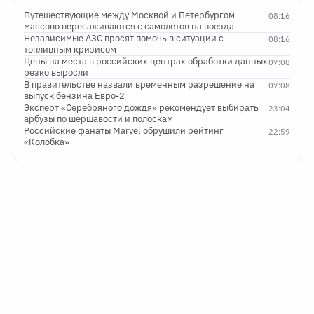
Путешествующие между Москвой и Петербургом
08:16
массово пересаживаются с самолетов на поезда
Независимые АЗС просят помочь в ситуации с
08:16
топливным кризисом
Цены на места в российских центрах обработки данных
07:08
резко выросли
В правительстве назвали временным разрешение на
07:08
выпуск бензина Евро-2
Эксперт «Серебряного дождя» рекомендует выбирать
23:04
арбузы по шершавости и полоскам
Российские фанаты Marvel обрушили рейтинг
22:59
«Колобка»