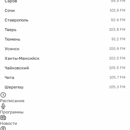
Саров
99.9 FM
Сочи
101.9 FM
Ставрополь
92.6 FM
Тверь
103.8 FM
Тюмень
91.2 FM
Усинск
100.9 FM
Ханты-Мансийск
102.0 FM
Чайковский
105.5 FM
Чита
105.7 FM
Шерегеш
105.3 FM
Расписание
Программы
Новости