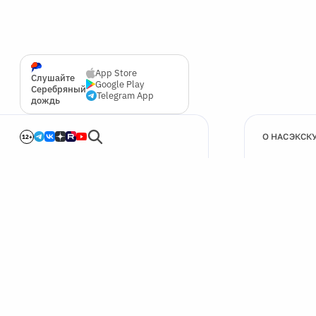
App Store
Слушайте
Google Play
Серебряный
Telegram App
дождь
О НАС
ЭКСК
12+
🍪
Мы используем cookie для улучшения работы сайта.