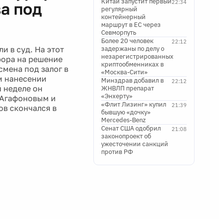
Китай запустит первый
22:34
а под
регулярный
контейнерный
маршрут в ЕС через
Севморпуть
Более 20 человек
22:12
и в суд. На этот
задержаны по делу о
незарегистрированных
рора на решение
криптообменниках в
смена под залог в
«Москва-Сити»
м нанесении
Минздрав добавил в
22:12
й неделе он
ЖНВЛП препарат
«Энхерту»
 Агафоновым и
«Флит Лизинг» купил
21:39
ов скончался в
бывшую «дочку»
Mercedes-Benz
Сенат США одобрил
21:08
законопроект об
ужесточении санкций
против РФ