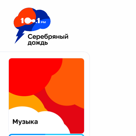
Москва 100.1 FM
Апатиты
Астрахань
Волгоград
Вологда
Екатеринбург
Иваново
Казань
Калининград
Калуга