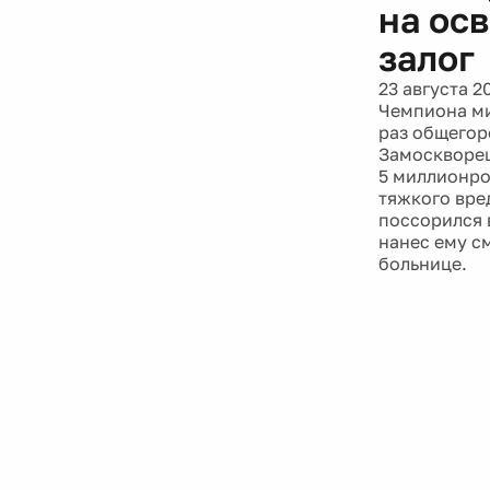
на ос
залог
23 августа 2
Чемпиона ми
раз общегор
Замоскворец
5 миллионро
тяжкого вре
поссорился 
нанес ему с
больнице.