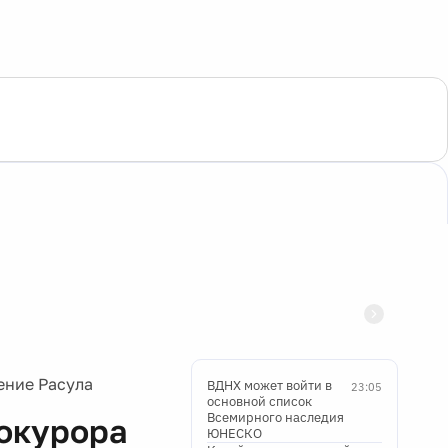
ение Расула
ВДНХ может войти в
23:05
основной список
Всемирного наследия
окурора
ЮНЕСКО