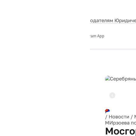
События
Контакты
О нас
Экскурсии
Silver Studio
Рекламодателям
Юридиче
Слушайте
App Store
Google Play
Telegram App
Серебряный
дождь
12+
Реклама
/
Новости
/
МИрзоева по
Мосго