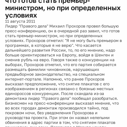
что готов стать премьер-
министром, но при определенных
условиях
11 августа 2011
Лидер "Правого дела" Михаил Прохоров провел большую
пресс-конференцию, он в очередной раз завил, что готов
стать премьер-министром, но при определенных
условиях. Прохоров отметил: "Я не могу быть премьером в
программах, в которые я не верю". Что касается
дальнейшего развития России, то, по его мнению, надо
больше ориентироваться на Европу, войдя в Шенген и
сменив рубль на евро. Говоря также о конкуренции на
выборах, Прохоров отметил, что его партия собирается
размещать фамилии чиновников, нарушающих
предвыборное законодательство, на специальном
интернет-портале. Напомню, что ранее Прохоров
высказал предположение, что снятие плакатов с его
изображением в регионах связано с боязнью местных
единороссов конкуренции. После скандала из-за
демонтажа лидер "Правого дела" пообещал разобраться.
Бизнесмен на пресс-конференции высказал мнение, что
во всех городах демонтаж производился тайно, под
покровом ночи, без уведомления Прохорова и
руководства проекта. При этом он назвал нелепыми
обвинения в адрес партии в том, что снятием плакатов