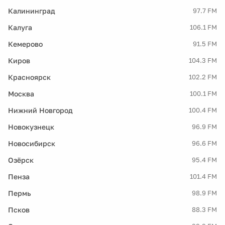
Калининград
97.7 FM
Калуга
106.1 FM
Кемерово
91.5 FM
Киров
104.3 FM
Красноярск
102.2 FM
Москва
100.1 FM
Нижний Новгород
100.4 FM
Новокузнецк
96.9 FM
Новосибирск
96.6 FM
Озёрск
95.4 FM
Пенза
101.4 FM
Пермь
98.9 FM
Псков
88.3 FM