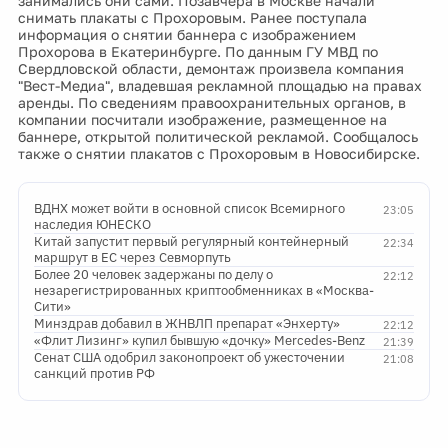
занимались они сами. Позавчера в Москве начали
снимать плакаты с Прохоровым. Ранее поступала
информация о снятии баннера с изображением
Прохорова в Екатеринбурге. По данным ГУ МВД по
Свердловской области, демонтаж произвела компания
"Вест-Медиа", владевшая рекламной площадью на правах
аренды. По сведениям правоохранительных органов, в
компании посчитали изображение, размещенное на
баннере, открытой политической рекламой. Сообщалось
также о снятии плакатов с Прохоровым в Новосибирске.
ВДНХ может войти в основной список Всемирного
23:05
наследия ЮНЕСКО
Китай запустит первый регулярный контейнерный
22:34
маршрут в ЕС через Севморпуть
Более 20 человек задержаны по делу о
22:12
незарегистрированных криптообменниках в «Москва-
Сити»
Минздрав добавил в ЖНВЛП препарат «Энхерту»
22:12
«Флит Лизинг» купил бывшую «дочку» Mercedes-Benz
21:39
Сенат США одобрил законопроект об ужесточении
21:08
санкций против РФ