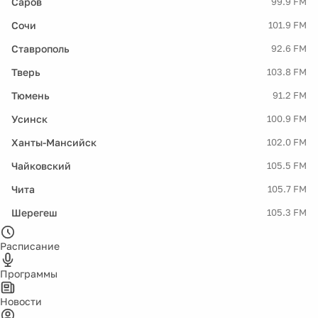
Саров
99.9 FM
Сочи
101.9 FM
Ставрополь
92.6 FM
Тверь
103.8 FM
Тюмень
91.2 FM
Усинск
100.9 FM
Ханты-Мансийск
102.0 FM
Чайковский
105.5 FM
Чита
105.7 FM
Шерегеш
105.3 FM
Расписание
Программы
Новости