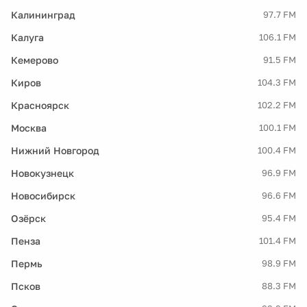
Калининград
97.7 FM
Калуга
106.1 FM
Кемерово
91.5 FM
Киров
104.3 FM
Красноярск
102.2 FM
Москва
100.1 FM
Нижний Новгород
100.4 FM
Новокузнецк
96.9 FM
Новосибирск
96.6 FM
Озёрск
95.4 FM
Пенза
101.4 FM
Пермь
98.9 FM
Псков
88.3 FM