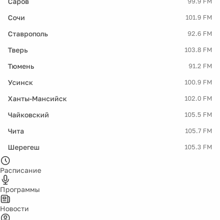
Саров
99.9 FM
Сочи
101.9 FM
Ставрополь
92.6 FM
Тверь
103.8 FM
Тюмень
91.2 FM
Усинск
100.9 FM
Ханты-Мансийск
102.0 FM
Чайковский
105.5 FM
Чита
105.7 FM
Шерегеш
105.3 FM
Расписание
Программы
Новости