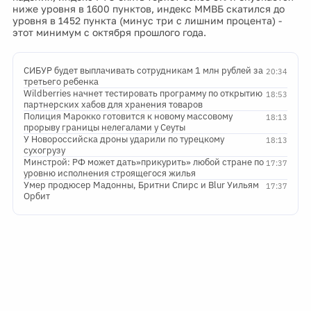
ниже уровня в 1600 пунктов, индекс ММВБ скатился до
уровня в 1452 пункта (минус три с лишним процента) -
этот минимум с октября прошлого года.
СИБУР будет выплачивать сотрудникам 1 млн рублей за
20:34
третьего ребенка
Wildberries начнет тестировать программу по открытию
18:53
партнерских хабов для хранения товаров
Полиция Марокко готовится к новому массовому
18:13
прорыву границы нелегалами у Сеуты
У Новороссийска дроны ударили по турецкому
18:13
сухогрузу
Минстрой: РФ может дать»прикурить» любой стране по
17:37
уровню исполнения строящегося жилья
Умер продюсер Мадонны, Бритни Спирс и Blur Уильям
17:37
Орбит