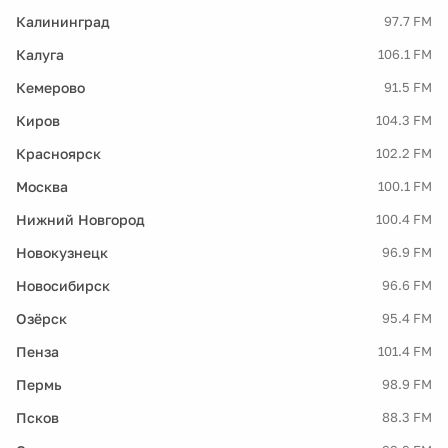
Калининград
97.7 FM
Калуга
106.1 FM
Кемерово
91.5 FM
Киров
104.3 FM
Красноярск
102.2 FM
Москва
100.1 FM
Нижний Новгород
100.4 FM
Новокузнецк
96.9 FM
Новосибирск
96.6 FM
Озёрск
95.4 FM
Пенза
101.4 FM
Пермь
98.9 FM
Псков
88.3 FM