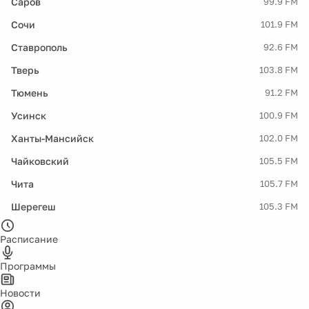
Саров
99.9 FM
Сочи
101.9 FM
Ставрополь
92.6 FM
Тверь
103.8 FM
Тюмень
91.2 FM
Усинск
100.9 FM
Ханты-Мансийск
102.0 FM
Чайковский
105.5 FM
Чита
105.7 FM
Шерегеш
105.3 FM
Расписание
Программы
Новости