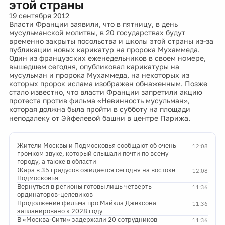
этой страны
19 сентября 2012
Власти Франции заявили, что в пятницу, в день
мусульманской молитвы, в 20 государствах будут
временно закрыты посольства и школы этой страны из-за
публикации новых карикатур на пророка Мухаммеда.
Один из французских еженедельников в своем номере,
вышедшем сегодня, опубликовал карикатуры на
мусульман и пророка Мухаммеда, на некоторых из
которых пророк ислама изображен обнаженным. Позже
стало известно, что власти Франции запретили акцию
протеста против фильма «Невинность мусульман»,
которая должна была пройти в субботу на площади
неподалеку от Эйфелевой башни в центре Парижа.
Жители Москвы и Подмосковья сообщают об очень
12:08
громком звуке, который слышали почти по всему
городу, а также в области
Жара в 35 градусов ожидается сегодня на востоке
12:08
Подмосковья
Вернуться в регионы готовы лишь четверть
11:36
ординаторов-целевиков
Продолжение фильма про Майкла Джексона
11:36
запланировано к 2028 году
В «Москва-Сити» задержали 20 сотрудников
11:36