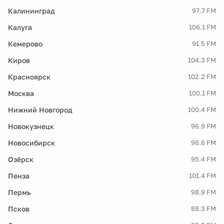
Калининград
97.7 FM
Калуга
106.1 FM
Кемерово
91.5 FM
Киров
104.3 FM
Красноярск
102.2 FM
Москва
100.1 FM
Нижний Новгород
100.4 FM
Новокузнецк
96.9 FM
Новосибирск
96.6 FM
Озёрск
95.4 FM
Пенза
101.4 FM
Пермь
98.9 FM
Псков
88.3 FM