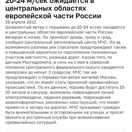
20-24 м/сек ожидается в
центральных областях
европейской части России
29 апреля 2012
Шквалистый ветер с порывами до 20-24 м/сек ожидается
в центральных областях европейской части России
вечером и ночью. Он принесет дождь, грозу и град,
сообщил Центральный региональный центр МЧС. Из-за
возможного разлива рек спасатели предупреждают также
о повышенной вероятности подтопления пониженных
участков местности, размыва дорог. Кроме того, по
данным Росгидромета, в ночь на 1 мая в северной
половине Центрального федерального округа ожидаются
заморозки до минус 3 градусов. МЧС так же
предупреждает о порывистом ветре жителей Москвы,
указывая, что он может стать причиной чрезвычайных
происшествий. По их данным, порывы будут достигать 15-
20 метров в секунду, возможны повреждения линий
электропередачи, падения деревьев, повреждение
широкоформатных рекламных конструкций, что может
привести к затору на дорогах. МЧС призывает граждан
быть внимательными и осторожными на улицах и просят
звонить в экстренные службы при возникновении
чрезвычайных ситуаций.