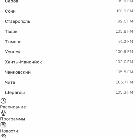
Саров
99.9 FM
Сочи
101.9 FM
Ставрополь
92.6 FM
Тверь
103.8 FM
Тюмень
91.2 FM
Усинск
100.9 FM
Ханты-Мансийск
102.0 FM
Чайковский
105.5 FM
Чита
105.7 FM
Шерегеш
105.3 FM
Расписание
Программы
Новости