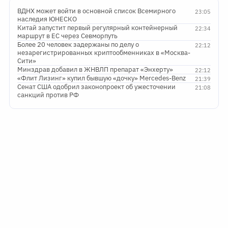
ВДНХ может войти в основной список Всемирного
23:05
наследия ЮНЕСКО
Китай запустит первый регулярный контейнерный
22:34
маршрут в ЕС через Севморпуть
Более 20 человек задержаны по делу о
22:12
незарегистрированных криптообменниках в «Москва-
Сити»
Минздрав добавил в ЖНВЛП препарат «Энхерту»
22:12
«Флит Лизинг» купил бывшую «дочку» Mercedes-Benz
21:39
Сенат США одобрил законопроект об ужесточении
21:08
санкций против РФ