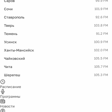
Саров
99.9 FM
Сочи
101.9 FM
Ставрополь
92.6 FM
Тверь
103.8 FM
Тюмень
91.2 FM
Усинск
100.9 FM
Ханты-Мансийск
102.0 FM
Чайковский
105.5 FM
Чита
105.7 FM
Шерегеш
105.3 FM
Расписание
Программы
Новости