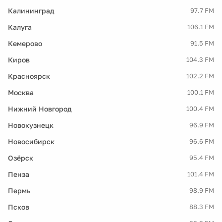
Калининград
97.7 FM
Калуга
106.1 FM
Кемерово
91.5 FM
Киров
104.3 FM
Красноярск
102.2 FM
Москва
100.1 FM
Нижний Новгород
100.4 FM
Новокузнецк
96.9 FM
Новосибирск
96.6 FM
Озёрск
95.4 FM
Пенза
101.4 FM
Пермь
98.9 FM
Псков
88.3 FM