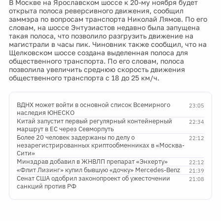
В Москве на Ярославском шоссе к 20-му ноября будет
открыта полоса реверсивного движения, сообщил
заммэра по вопросам транспорта Николай Лямов. По его
словам, на шоссе Энтузиастов недавно была запущена
такая полоса, что позволило разгрузить движение на
магистрали в часы пик. Чиновник также сообщил, что на
Щелковском шоссе создана выделенная полоса для
общественного транспорта. По его словам, полоса
позволила увеличить среднюю скорость движения
общественного транспорта с 18 до 25 км/ч.
ВДНХ может войти в основной список Всемирного
23:05
наследия ЮНЕСКО
Китай запустит первый регулярный контейнерный
22:34
маршрут в ЕС через Севморпуть
Более 20 человек задержаны по делу о
22:12
незарегистрированных криптообменниках в «Москва-
Сити»
Минздрав добавил в ЖНВЛП препарат «Энхерту»
22:12
«Флит Лизинг» купил бывшую «дочку» Mercedes-Benz
21:39
Сенат США одобрил законопроект об ужесточении
21:08
санкций против РФ