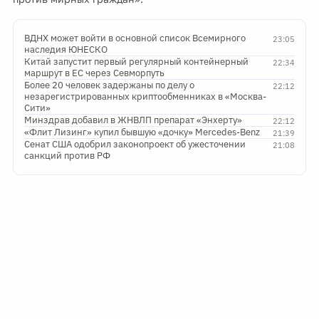
ВДНХ может войти в основной список Всемирного
23:05
наследия ЮНЕСКО
Китай запустит первый регулярный контейнерный
22:34
маршрут в ЕС через Севморпуть
Более 20 человек задержаны по делу о
22:12
незарегистрированных криптообменниках в «Москва-
Сити»
Минздрав добавил в ЖНВЛП препарат «Энхерту»
22:12
«Флит Лизинг» купил бывшую «дочку» Mercedes-Benz
21:39
Сенат США одобрил законопроект об ужесточении
21:08
санкций против РФ