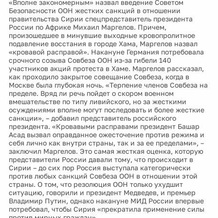
«Вполне закономерным» назвал введение Советом
Безопасности ООН жестких санкций в отношении
правительства Сирии спецпредставитель президента
России по Африке Михаил Маргелов. Причем,
произошедшее в минувшие выходные кровопролитное
подавление восстания в городе Хама, Маргелов назвал
«кровавой расправой». Накануне Германия потребовала
срочного созыва Совбеза ООН из-за гибели 140
участников акций протеста в Хаме. Маргелов рассказал,
как проходило закрытое совещание Совбеза, когда в
Москве была глубокая ночь. «Терпение членов Совбеза на
пределе. Вряд ли речь пойдет о скором военном
вмешательстве по типу ливийского, но за жесткими
осуждениями вполне могут последовать и более жесткие
санкции», – добавил представитель российского
президента. «Кровавыми расправами президент Башар
Асад вызвал оправданное ожесточение против режима и
себя лично как внутри страны, так и за ее пределами», –
заключил Маргелов. Это самая жесткая оценка, которую
представители России давали тому, что происходит в
Сирии – до сих пор Россия выступала категорически
против любых санкций Совбеза ООН в отношении этой
страны. О том, что резолюция ООН только ухудшит
ситуацию, говорили и президент Медведев, и премьер
Владимир Путин, однако накануне МИД России впервые
потребовал, чтобы Сирия «прекратила применение силы
против мирных граждан».