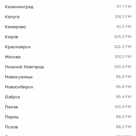
Калининград
97.7 FM
Калуга
106.1 FM
Кемерово
91.5 FM
Киров
104.3 FM
Красноярск
102.2 FM
Москва
100.1 FM
Нижний Новгород
100.4 FM
Новокузнецк
96.9 FM
Новосибирск
96.6 FM
Озёрск
95.4 FM
Пенза
101.4 FM
Пермь
98.9 FM
Псков
88.3 FM