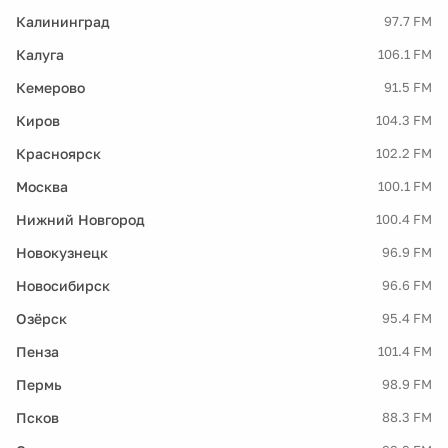
Калининград
97.7 FM
Калуга
106.1 FM
Кемерово
91.5 FM
Киров
104.3 FM
Красноярск
102.2 FM
Москва
100.1 FM
Нижний Новгород
100.4 FM
Новокузнецк
96.9 FM
Новосибирск
96.6 FM
Озёрск
95.4 FM
Пенза
101.4 FM
Пермь
98.9 FM
Псков
88.3 FM