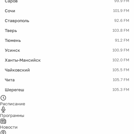
Саров
99.9 FM
Сочи
101.9 FM
Ставрополь
92.6 FM
Тверь
103.8 FM
Тюмень
91.2 FM
Усинск
100.9 FM
Ханты-Мансийск
102.0 FM
Чайковский
105.5 FM
Чита
105.7 FM
Шерегеш
105.3 FM
Расписание
Программы
Новости