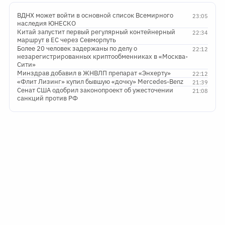
ВДНХ может войти в основной список Всемирного
23:05
наследия ЮНЕСКО
Китай запустит первый регулярный контейнерный
22:34
маршрут в ЕС через Севморпуть
Более 20 человек задержаны по делу о
22:12
незарегистрированных криптообменниках в «Москва-
Сити»
Минздрав добавил в ЖНВЛП препарат «Энхерту»
22:12
«Флит Лизинг» купил бывшую «дочку» Mercedes-Benz
21:39
Сенат США одобрил законопроект об ужесточении
21:08
санкций против РФ