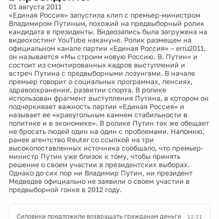
01 августа 2011
«Единая Россия» запустила клип с премьер-министром
Владимиром Путиным, похожий на предвыборный ролик
кандидата в президенты. Видеозапись была загружена на
видеохостинг YouTube накануне. Ролик размещен на
официальном канале партии «Единая Россия» – erru2011,
он называется «Мы строим новую Россию. В. Путин» и
состоит из смонтированных кадров выступлений и
встреч Путина с предвыборными лозунгами. В начале
премьер говорит о социальных программах, пенсиях,
здравоохранении, развитии спорта. В ролике
использован фрагмент выступления Путина, в котором он
подчеркивает важность партии «Единая Россия» и
называет ее «краеугольным камнем стабильности в
политике и в экономике». В ролике Путин так же обещает
не бросать людей один на один с проблемами. Напомню,
ранее агентство Reuter со ссылкой на три
высокопоставленных источника сообщало, что премьер-
министр Путин уже близок к тому, чтобы принять
решение о своем участии в президентских выборах.
Однако до сих пор ни Владимир Путин, ни президент
Медведев официально не заявили о своем участии в
предвыборной гонке в 2012 году.
Силовики предложили возвращать гражданам деньги
12:31