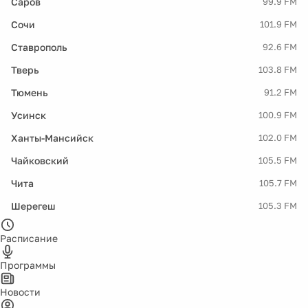
Саров
99.9 FM
Сочи
101.9 FM
Ставрополь
92.6 FM
Тверь
103.8 FM
Тюмень
91.2 FM
Усинск
100.9 FM
Ханты-Мансийск
102.0 FM
Чайковский
105.5 FM
Чита
105.7 FM
Шерегеш
105.3 FM
Расписание
Программы
Новости