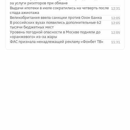
за услуги риэлторов при обмане
Выдачи ипотеки в июле сократились на четверть после
12:31
спада ажиотажа
Великобритания ввела санкции против Озон Банка
12:05
В российских вузах появились дополнительные 62
12:05
тысячи бюджетных мест
Уровень погодной опасности в Москве подняли до
12:05
«оранжевого» из-за жары
ФАС признала ненадлежащей рекламу «Фонбет ТВ»
11:31