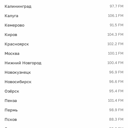
Калининград
97.7 FM
Калуга
106.1 FM
Кемерово
91.5 FM
Киров
104.3 FM
Красноярск
102.2 FM
Москва
100.1 FM
Нижний Новгород
100.4 FM
Новокузнецк
96.9 FM
Новосибирск
96.6 FM
Озёрск
95.4 FM
Пенза
101.4 FM
Пермь
98.9 FM
Псков
88.3 FM