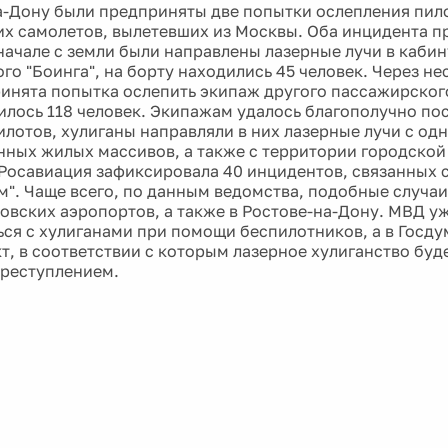
а-Дону были предприняты две попытки ослепления пил
х самолетов, вылетевших из Москвы. Оба инцидента п
начале с земли были направлены лазерные лучи в каби
го "Боинга", на борту находились 45 человек. Через не
инята попытка ослепить экипаж другого пассажирского
илось 118 человек. Экипажам удалось благополучно по
илотов, хулиганы направляли в них лазерные лучи с одн
нных жилых массивов, а также с территории городской
 Росавиация зафиксировала 40 инцидентов, связанных 
м". Чаще всего, по данным ведомства, подобные случа
овских аэропортов, а также в Ростове-на-Дону. МВД уж
ься с хулиганами при помощи беспилотников, а в Госду
т, в соответствии с которым лазерное хулиганство буд
реступлением.