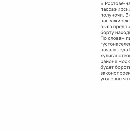
В Ростове-н
пассажирски
полуночи. В
пассажирско
была предпр
борту наход
По словам п
густонаселе
начала года
хулиганство
районе моск
будет борот
законопроек
уголовным п