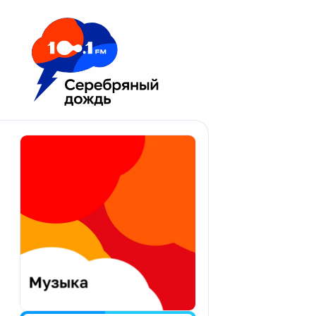
Москва 100.1 FM
Апатиты
Астрахань
Волгоград
Вологда
Екатеринбург
Иваново
Казань
Калининград
Калуга