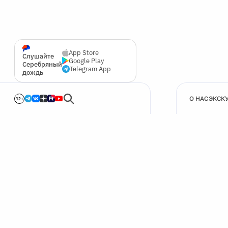
App Store
Слушайте
Google Play
Серебряный
Telegram App
дождь
О НАС
ЭКСК
12+
🍪
Мы используем cookie для улучшения работы сайта.