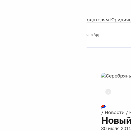
События
Контакты
О нас
Экскурсии
Silver Studio
Рекламодателям
Юридиче
Слушайте
App Store
Google Play
Telegram App
Серебряный
дождь
12+
Реклама
/
Новости
/
Новый
30 июля 2011