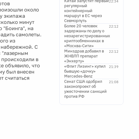
Китай запустит первый
22:34
отов
регулярный
роизошли около
контейнерный
ну экипажа
маршрут в ЕС через
Севморпуть
сколько минут
Более 20 человек
22:12
 "Боинга", на
задержаны по делу о
садить самолеты.
незарегистрированных
ого из
криптообменниках в
«Москва-Сити»
 набережной. С
Минздрав добавил в
22:12
с "лазерным
ЖНВЛП препарат
и происходили в
«Энхерту»
е объявило, что
«Флит Лизинг» купил
21:39
му был внесен
бывшую «дочку»
Mercedes-Benz
ет считаться
Сенат США одобрил
21:08
законопроект об
ужесточении санкций
против РФ