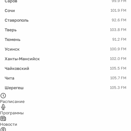
Саров
99.9 FM
Сочи
101.9 FM
Ставрополь
92.6 FM
Тверь
103.8 FM
Тюмень
91.2 FM
Усинск
100.9 FM
Ханты-Мансийск
102.0 FM
Чайковский
105.5 FM
Чита
105.7 FM
Шерегеш
105.3 FM
Расписание
Программы
Новости