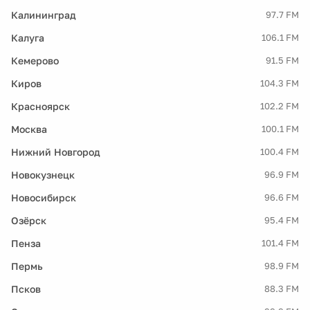
Калининград
97.7 FM
Калуга
106.1 FM
Кемерово
91.5 FM
Киров
104.3 FM
Красноярск
102.2 FM
Москва
100.1 FM
Нижний Новгород
100.4 FM
Новокузнецк
96.9 FM
Новосибирск
96.6 FM
Озёрск
95.4 FM
Пенза
101.4 FM
Пермь
98.9 FM
Псков
88.3 FM