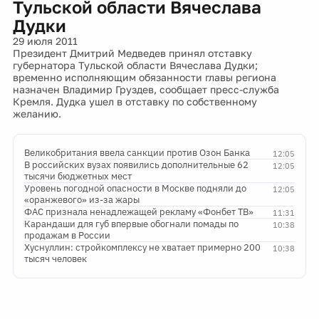
Тульской области Вячеслава
Дудки
29 июля 2011
Президент Дмитрий Медведев принял отставку
губернатора Тульской области Вячеслава Дудки;
временно исполняющим обязанности главы региона
назначен Владимир Груздев, сообщает пресс-служба
Кремля. Дудка ушел в отставку по собственному
желанию.
Великобритания ввела санкции против Озон Банка
12:05
В российских вузах появились дополнительные 62
12:05
тысячи бюджетных мест
Уровень погодной опасности в Москве подняли до
12:05
«оранжевого» из-за жары
ФАС признала ненадлежащей рекламу «Фонбет ТВ»
11:31
Карандаши для губ впервые обогнали помады по
10:38
продажам в России
Хуснуллин: стройкомплексу не хватает примерно 200
10:38
тысяч человек