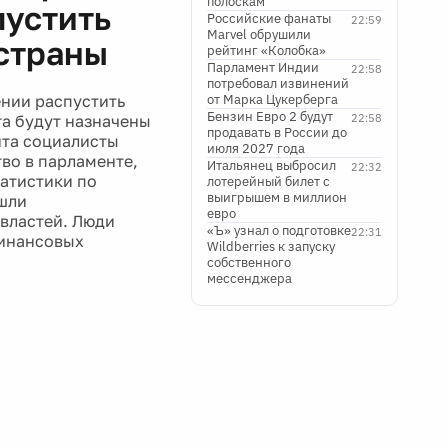
полоскам
пустить
Российские фанаты
22:59
Marvel обрушили
страны
рейтинг «Колобка»
Парламент Индии
22:58
потребовал извинений
нии распустить
от Марка Цукерберга
Бензин Евро 2 будут
а будут назначены
22:58
продавать в России до
нта социалисты
июля 2027 года
во в парламенте,
Итальянец выбросил
22:32
татистики по
лотерейный билет с
выигрышем в миллион
ошли
евро
властей. Люди
«Ъ» узнал о подготовке
22:31
финансовых
Wildberries к запуску
собственного
мессенджера