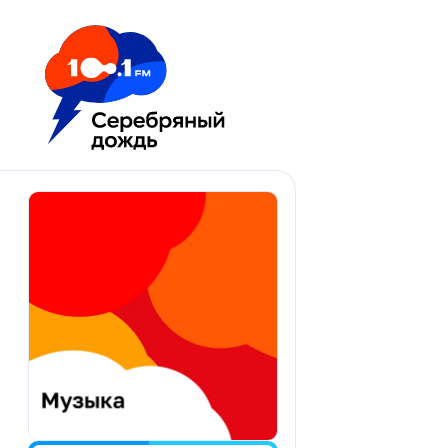
Москва 100.1 FM
Апатиты
Астрахань
Волгоград
Вологда
Екатеринбург
Иваново
Казань
Калининград
Калуга