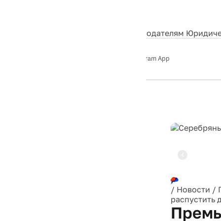
События
Контакты
О нас
Экскурсии
Silver Studio
Рекламодателям
Юридиче
Слушайте
App Store
Google Play
Telegram App
Серебряный
дождь
12+
Реклама
/
Новости
/
распустить 
Премь