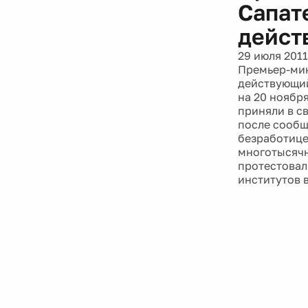
Сапат
дейст
29 июля 2011
Премьер-мин
действующий
на 20 ноябр
приняли в с
после сообщ
безработице
многотысячн
протестовал
институтов 