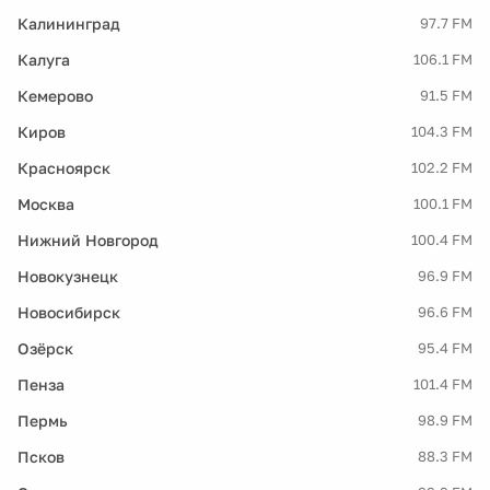
Калининград
97.7 FM
Калуга
106.1 FM
Кемерово
91.5 FM
Киров
104.3 FM
Красноярск
102.2 FM
Москва
100.1 FM
Нижний Новгород
100.4 FM
Новокузнецк
96.9 FM
Новосибирск
96.6 FM
Озёрск
95.4 FM
Пенза
101.4 FM
Пермь
98.9 FM
Псков
88.3 FM