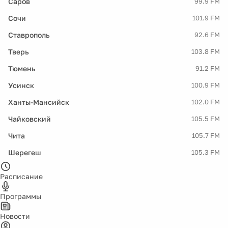
Саров
99.9 FM
Сочи
101.9 FM
Ставрополь
92.6 FM
Тверь
103.8 FM
Тюмень
91.2 FM
Усинск
100.9 FM
Ханты-Мансийск
102.0 FM
Чайковский
105.5 FM
Чита
105.7 FM
Шерегеш
105.3 FM
Расписание
Программы
Новости