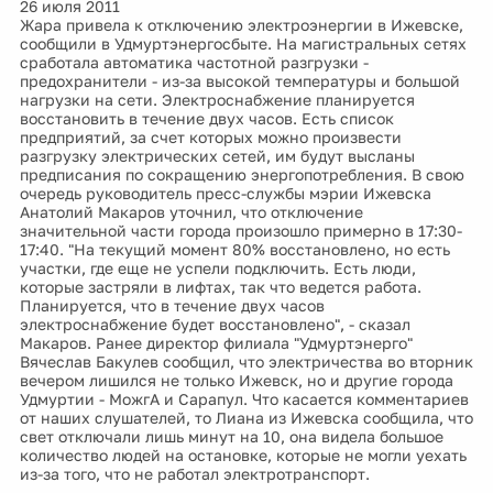
26 июля 2011
Жара привела к отключению электроэнергии в Ижевске,
сообщили в Удмуртэнергосбыте. На магистральных сетях
сработала автоматика частотной разгрузки -
предохранители - из-за высокой температуры и большой
нагрузки на сети. Электроснабжение планируется
восстановить в течение двух часов. Есть список
предприятий, за счет которых можно произвести
разгрузку электрических сетей, им будут высланы
предписания по сокращению энергопотребления. В свою
очередь руководитель пресс-службы мэрии Ижевска
Анатолий Макаров уточнил, что отключение
значительной части города произошло примерно в 17:30-
17:40. "На текущий момент 80% восстановлено, но есть
участки, где еще не успели подключить. Есть люди,
которые застряли в лифтах, так что ведется работа.
Планируется, что в течение двух часов
электроснабжение будет восстановлено", - сказал
Макаров. Ранее директор филиала "Удмуртэнерго"
Вячеслав Бакулев сообщил, что электричества во вторник
вечером лишился не только Ижевск, но и другие города
Удмуртии - МожгА и Сарапул. Что касается комментариев
от наших слушателей, то Лиана из Ижевска сообщила, что
свет отключали лишь минут на 10, она видела большое
количество людей на остановке, которые не могли уехать
из-за того, что не работал электротранспорт.