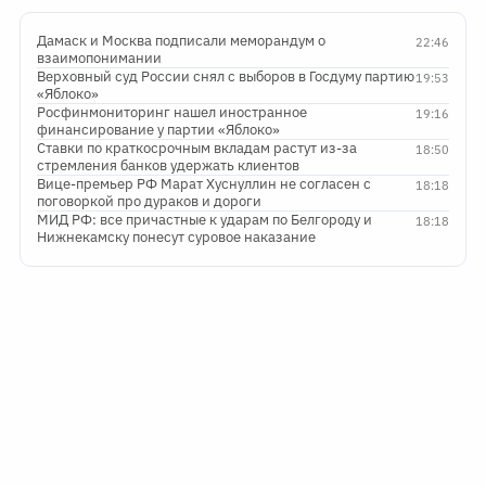
Дамаск и Москва подписали меморандум о
22:46
взаимопонимании
Верховный суд России снял с выборов в Госдуму партию
19:53
«Яблоко»
Росфинмониторинг нашел иностранное
19:16
финансирование у партии «Яблоко»
Ставки по краткосрочным вкладам растут из-за
18:50
стремления банков удержать клиентов
Вице-премьер РФ Марат Хуснуллин не согласен с
18:18
поговоркой про дураков и дороги
МИД РФ: все причастные к ударам по Белгороду и
18:18
Нижнекамску понесут суровое наказание