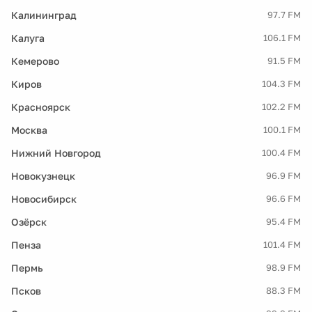
Калининград
97.7 FM
Калуга
106.1 FM
Кемерово
91.5 FM
Киров
104.3 FM
Красноярск
102.2 FM
Москва
100.1 FM
Нижний Новгород
100.4 FM
Новокузнецк
96.9 FM
Новосибирск
96.6 FM
Озёрск
95.4 FM
Пенза
101.4 FM
Пермь
98.9 FM
Псков
88.3 FM