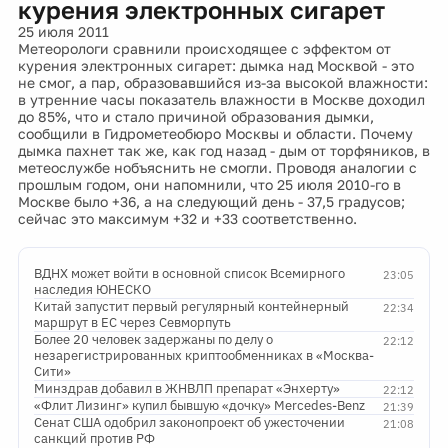
курения электронных сигарет
25 июля 2011
Метеорологи сравнили происходящее с эффектом от
курения электронных сигарет: дымка над Москвой - это
не смог, а пар, образовавшийся из-за высокой влажности:
в утренние часы показатель влажности в Москве доходил
до 85%, что и стало причиной образования дымки,
сообщили в Гидрометеобюро Москвы и области. Почему
дымка пахнет так же, как год назад - дым от торфяников, в
метеослужбе нобъяснить не смогли. Проводя аналогии с
прошлым годом, они напомнили, что 25 июля 2010-го в
Москве было +36, а на следующий день - 37,5 градусов;
сейчас это максимум +32 и +33 соответственно.
ВДНХ может войти в основной список Всемирного
23:05
наследия ЮНЕСКО
Китай запустит первый регулярный контейнерный
22:34
маршрут в ЕС через Севморпуть
Более 20 человек задержаны по делу о
22:12
незарегистрированных криптообменниках в «Москва-
Сити»
Минздрав добавил в ЖНВЛП препарат «Энхерту»
22:12
«Флит Лизинг» купил бывшую «дочку» Mercedes-Benz
21:39
Сенат США одобрил законопроект об ужесточении
21:08
санкций против РФ