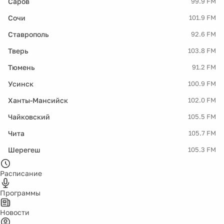
Саров
99.9 FM
Сочи
101.9 FM
Ставрополь
92.6 FM
Тверь
103.8 FM
Тюмень
91.2 FM
Усинск
100.9 FM
Ханты-Мансийск
102.0 FM
Чайковский
105.5 FM
Чита
105.7 FM
Шерегеш
105.3 FM
Расписание
Программы
Новости