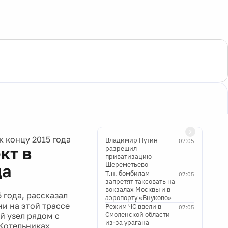
 концу 2015 года
Владимир Путин
07:05
кт в
разрешил
приватизацию
Шереметьево
да
Т.н. бомбилам
07:05
запретят таксовать на
вокзалах Москвы и в
 года, рассказал
аэропорту «Внуково»
и на этой трассе
Режим ЧС ввели в
07:05
Смоленской области
й узел рядом с
из-за урагана
 Котельниках