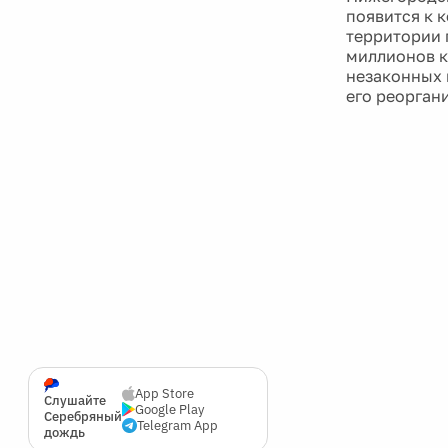
появится к 
территории 
миллионов к
незаконных 
его реорган
App Store
Слушайте
Google Play
Серебряный
Telegram App
дождь