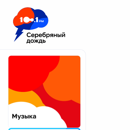
Москва 100.1 FM
Апатиты
Астрахань
Волгоград
Вологда
Екатеринбург
Иваново
Казань
Калининград
Калуга