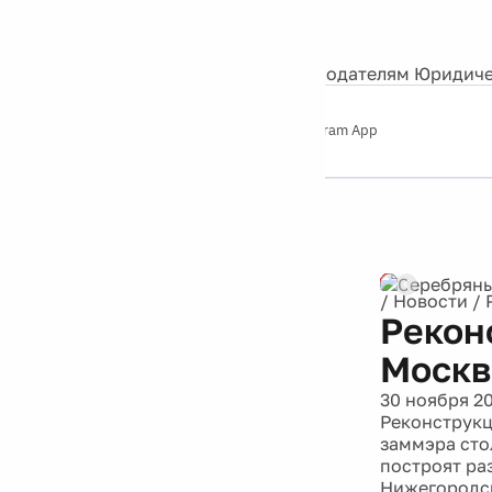
События
Контакты
О нас
Экскурсии
Silver Studio
Рекламодателям
Юридиче
Слушайте
App Store
Google Play
Telegram App
Серебряный
дождь
12+
Реклама
/
Новости
/
Рекон
Москв
30 ноября 2
Реконструкц
заммэра сто
построят ра
Нижегородск