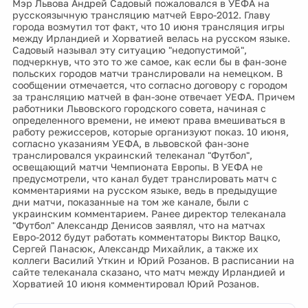
Мэр Львова Андрей Садовый пожаловался в УЕФА на
русскоязычную трансляцию матчей Евро-2012. Главу
города возмутил тот факт, что 10 июня трансляция игры
между Ирландией и Хорватией велась на русском языке.
Садовый называл эту ситуацию "недопустимой",
подчеркнув, что это то же самое, как если бы в фан-зоне
польских городов матчи транслировали на немецком. В
сообщении отмечается, что согласно договору с городом
за трансляцию матчей в фан-зоне отвечает УЕФА. Причем
работники Львовского городского совета, начиная с
определенного времени, не имеют права вмешиваться в
работу режиссеров, которые организуют показ. 10 июня,
согласно указаниям УЕФА, в львовской фан-зоне
транслировался украинский телеканал "Футбол",
освещающий матчи Чемпионата Европы. В УЕФА не
предусмотрели, что канал будет транслировать матч с
комментариями на русском языке, ведь в предыдущие
дни матчи, показанные на том же канале, были с
украинским комментарием. Ранее директор телеканала
"Футбол" Александр Денисов заявлял, что на матчах
Евро-2012 будут работать комментаторы Виктор Вацко,
Сергей Панасюк, Александр Михайлик, а также их
коллеги Василий Уткин и Юрий Розанов. В расписании на
сайте телеканала сказано, что матч между Ирландией и
Хорватией 10 июня комментировал Юрий Розанов.