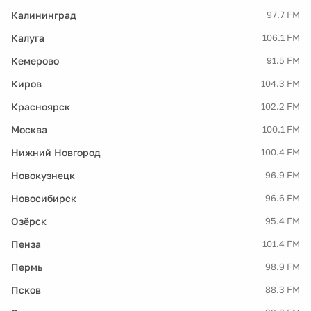
Калининград
97.7 FM
Калуга
106.1 FM
Кемерово
91.5 FM
Киров
104.3 FM
Красноярск
102.2 FM
Москва
100.1 FM
Нижний Новгород
100.4 FM
Новокузнецк
96.9 FM
Новосибирск
96.6 FM
Озёрск
95.4 FM
Пенза
101.4 FM
Пермь
98.9 FM
Псков
88.3 FM