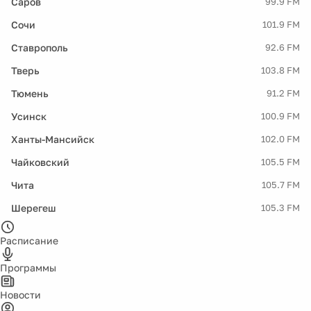
Саров
99.9 FM
Сочи
101.9 FM
Ставрополь
92.6 FM
Тверь
103.8 FM
Тюмень
91.2 FM
Усинск
100.9 FM
Ханты-Мансийск
102.0 FM
Чайковский
105.5 FM
Чита
105.7 FM
Шерегеш
105.3 FM
Расписание
Программы
Новости