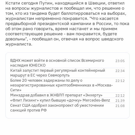
Кстати сегодня Путин, находящийся в Швеции, ответил
на вопросы журналистов и пообещал им, что решение о
том, кто из тандема будет баллотирроваться на выборах,
журналистам непременно понравится. "Что касается
предвыборной президентской кампании в России, то пока
об этом рано говорить, время настанет и мы примем
соответствующее решение - вам понравится, будете
довольны", - пообещал он, отвечая на вопрос шведского
журналиста.
ВДНХ может войти в основной список Всемирного
23:05
наследия ЮНЕСКО
Китай запустит первый регулярный контейнерный
22:34
маршрут в ЕС через Севморпуть
Более 20 человек задержаны по делу о
22:12
незарегистрированных криптообменниках в «Москва-
Сити»
Минздрав добавил в ЖНВЛП препарат «Энхерту»
22:12
«Флит Лизинг» купил бывшую «дочку» Mercedes-Benz
21:39
Сенат США одобрил законопроект об ужесточении
21:08
санкций против РФ