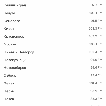
Калининград
97.7 FM
Калуга
106.1 FM
Кемерово
91.5 FM
Киров
104.3 FM
Красноярск
102.2 FM
Москва
100.1 FM
Нижний Новгород
100.4 FM
Новокузнецк
96.9 FM
Новосибирск
96.6 FM
Озёрск
95.4 FM
Пенза
101.4 FM
Пермь
98.9 FM
Псков
88.3 FM