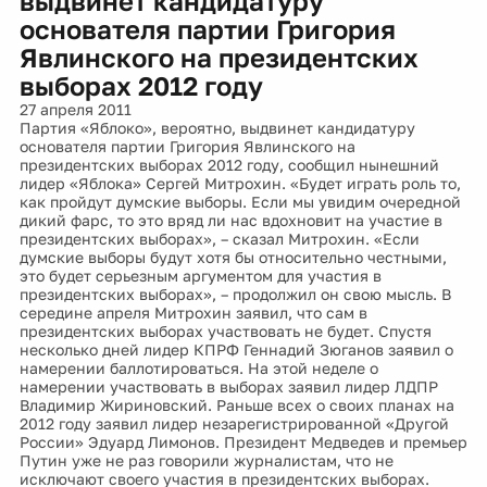
выдвинет кандидатуру
основателя партии Григория
Явлинского на президентских
выборах 2012 году
27 апреля 2011
Партия «Яблоко», вероятно, выдвинет кандидатуру
основателя партии Григория Явлинского на
президентских выборах 2012 году, сообщил нынешний
лидер «Яблока» Сергей Митрохин. «Будет играть роль то,
как пройдут думские выборы. Если мы увидим очередной
дикий фарс, то это вряд ли нас вдохновит на участие в
президентских выборах», – сказал Митрохин. «Если
думские выборы будут хотя бы относительно честными,
это будет серьезным аргументом для участия в
президентских выборах», – продолжил он свою мысль. В
середине апреля Митрохин заявил, что сам в
президентских выборах участвовать не будет. Спустя
несколько дней лидер КПРФ Геннадий Зюганов заявил о
намерении баллотироваться. На этой неделе о
намерении участвовать в выборах заявил лидер ЛДПР
Владимир Жириновский. Раньше всех о своих планах на
2012 году заявил лидер незарегистрированной «Другой
России» Эдуард Лимонов. Президент Медведев и премьер
Путин уже не раз говорили журналистам, что не
исключают своего участия в президентских выборах.