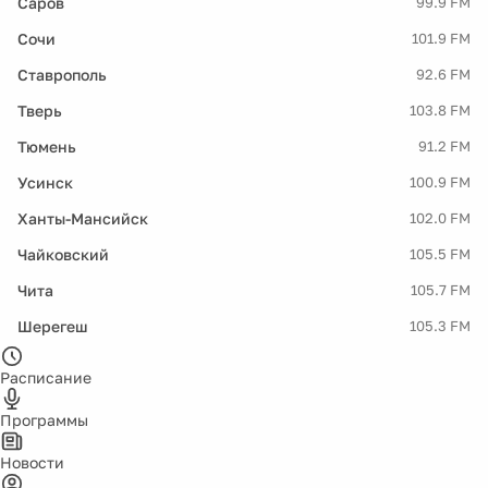
Саров
99.9 FM
Сочи
101.9 FM
Ставрополь
92.6 FM
Тверь
103.8 FM
Тюмень
91.2 FM
Усинск
100.9 FM
Ханты-Мансийск
102.0 FM
Чайковский
105.5 FM
Чита
105.7 FM
Шерегеш
105.3 FM
Расписание
Программы
Новости