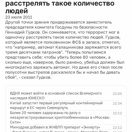
расстрелять такое количество
людей
23 июля 2011
Другой точки зрения придерживается заместитель
председателя комитета Госдумы по безопасности
Геннадий Гудков. Он сомневается, что террорист мог в
одиночку расстрелять такое количество людей. Гудков,
который является полковником ФСБ в запасе, отметил,
что "например, автомат Калашникова заряжается всего
тремя десятками патронов". "Теперь попытаемся
представить себе: чтобы убить более 80 человек, а
сколько еще, наверное, было ранено, убийца должен был
многократно заряжать автомат. Но даже его ствол после
полусотни выстрелов раскалился бы и начал бы давать
сбой", - сказал Гудков.
ВДНХ может войти в основной список Всемирного
23:05
наследия ЮНЕСКО
Китай запустит первый регулярный контейнерный
22:34
маршрут в ЕС через Севморпуть
Более 20 человек задержаны по делу о
22:12
незарегистрированных криптообменниках в «Москва-
Сити»
Минздрав добавил в ЖНВЛП препарат «Энхерту»
22:12