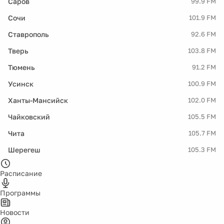
Саров
99.9 FM
Сочи
101.9 FM
Ставрополь
92.6 FM
Тверь
103.8 FM
Тюмень
91.2 FM
Усинск
100.9 FM
Ханты-Мансийск
102.0 FM
Чайковский
105.5 FM
Чита
105.7 FM
Шерегеш
105.3 FM
Расписание
Программы
Новости