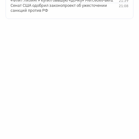
«Флит Лизинг» купил бывшую «дочку» Mercedes-Benz
21:39
Сенат США одобрил законопроект об ужесточении
21:08
санкций против РФ