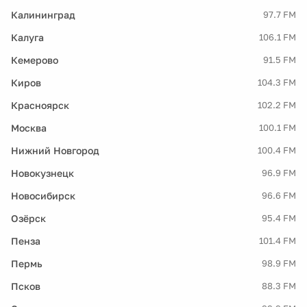
Калининград
97.7 FM
Калуга
106.1 FM
Кемерово
91.5 FM
Киров
104.3 FM
Красноярск
102.2 FM
Москва
100.1 FM
Нижний Новгород
100.4 FM
Новокузнецк
96.9 FM
Новосибирск
96.6 FM
Озёрск
95.4 FM
Пенза
101.4 FM
Пермь
98.9 FM
Псков
88.3 FM