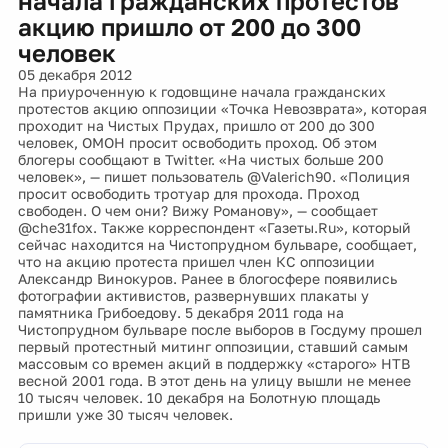
начала гражданских протестов
акцию пришло от 200 до 300
человек
05 декабря 2012
На приуроченную к годовщине начала гражданских
протестов акцию оппозиции «Точка Невозврата», которая
проходит на Чистых Прудах, пришло от 200 до 300
человек, ОМОН просит освободить проход. Об этом
блогеры сообщают в Twitter. «На чистых больше 200
человек», — пишет пользователь @Valerich90. «Полиция
просит освободить тротуар для прохода. Проход
свободен. О чем они? Вижу Романову», — сообщает
@che31fox. Также корреспондент «Газеты.Ru», который
сейчас находится на Чистопрудном бульваре, сообщает,
что на акцию протеста пришел член КС оппозиции
Александр Винокуров. Ранее в блогосфере появились
фотографии активистов, развернувших плакаты у
памятника Грибоедову. 5 декабря 2011 года на
Чистопрудном бульваре после выборов в Госдуму прошел
первый протестный митинг оппозиции, ставший самым
массовым со времен акций в поддержку «старого» НТВ
весной 2001 года. В этот день на улицу вышли не менее
10 тысяч человек. 10 декабря на Болотную площадь
пришли уже 30 тысяч человек.