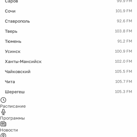
Саров
99.9 FM
Сочи
101.9 FM
Ставрополь
92.6 FM
Тверь
103.8 FM
Тюмень
91.2 FM
Усинск
100.9 FM
Ханты-Мансийск
102.0 FM
Чайковский
105.5 FM
Чита
105.7 FM
Шерегеш
105.3 FM
Расписание
Программы
Новости