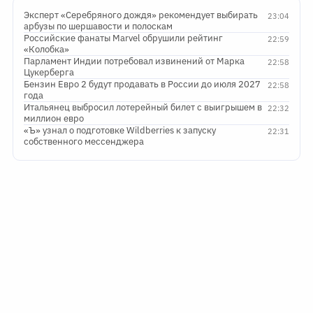
Эксперт «Серебряного дождя» рекомендует выбирать
23:04
арбузы по шершавости и полоскам
Российские фанаты Marvel обрушили рейтинг
22:59
«Колобка»
Парламент Индии потребовал извинений от Марка
22:58
Цукерберга
Бензин Евро 2 будут продавать в России до июля 2027
22:58
года
Итальянец выбросил лотерейный билет с выигрышем в
22:32
миллион евро
«Ъ» узнал о подготовке Wildberries к запуску
22:31
собственного мессенджера