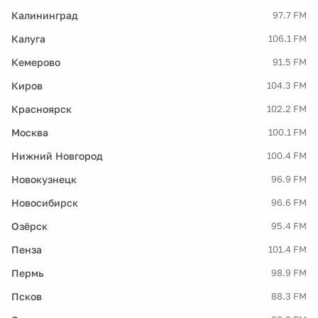
Калининград
97.7 FM
Калуга
106.1 FM
Кемерово
91.5 FM
Киров
104.3 FM
Красноярск
102.2 FM
Москва
100.1 FM
Нижний Новгород
100.4 FM
Новокузнецк
96.9 FM
Новосибирск
96.6 FM
Озёрск
95.4 FM
Пенза
101.4 FM
Пермь
98.9 FM
Псков
88.3 FM