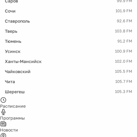
Саров
99.9 FM
Сочи
101.9 FM
Ставрополь
92.6 FM
Тверь
103.8 FM
Тюмень
91.2 FM
Усинск
100.9 FM
Ханты-Мансийск
102.0 FM
Чайковский
105.5 FM
Чита
105.7 FM
Шерегеш
105.3 FM
Расписание
Программы
Новости