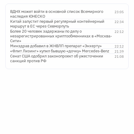
ВДНХ может войти в основной список Всемирного
23:05
наследия ЮНЕСКО
Китай запустит первый регулярный контейнерный
22:34
маршрут в ЕС через Севморпуть
Более 20 человек задержаны по делу о
22:12
незарегистрированных криптообменниках в «Москва-
Сити»
Минздрав добавил в ЖНВЛП препарат «Энхерту»
22:12
«Флит Лизинг» купил бывшую «дочку» Mercedes-Benz
21:39
Сенат США одобрил законопроект об ужесточении
21:08
санкций против РФ