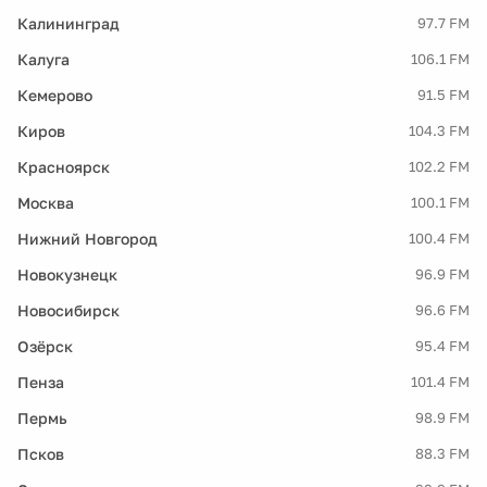
Калининград
97.7 FM
Калуга
106.1 FM
Кемерово
91.5 FM
Киров
104.3 FM
Красноярск
102.2 FM
Москва
100.1 FM
Нижний Новгород
100.4 FM
Новокузнецк
96.9 FM
Новосибирск
96.6 FM
Озёрск
95.4 FM
Пенза
101.4 FM
Пермь
98.9 FM
Псков
88.3 FM