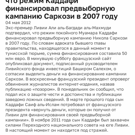
что режим Каддафи
финансировал предвыборную
кампанию Саркози в 2007 году
04 мая 2012
Экс-премьер Ливии Али аль-Багдади аль-Махмуди
подтвердил, что режим покойного Муамара Каддафи
финансировал предвыборную кампанию Никола Саркози
в 2007 году. По словам адвоката бывшего главы
правительства, находящегося в данный момент в
тунисской тюрьме, сумма финансирования составила 50
млн евро. В минувшую субботу французский сайт
опубликовал документ, подписанный руководителем
Ливийского фонда инвестиций Баширом Салехом, о
согласии выделить деньги на финансирование кампании
Саркози. В воскресенье французский президент опроверг
обвинения журналистов интернет-издания, назвав
публикацию «позором». В понедельник он сообщил, что
подал иск о защите чести и достоинства и публикации
заведомо ложных сведений. В марте прошлого года сын
Каддафи Саиф аль-Ислам потребовал от французского
президента «вернуть деньги, которые он получил от
Ливии для финансирования своей предвыборной
кампании». В ноябре 2011 года сын Каддафи был захвачен
силами Переходного национального совета на юге Ливии.
В настоящий момент он находится под стражей.