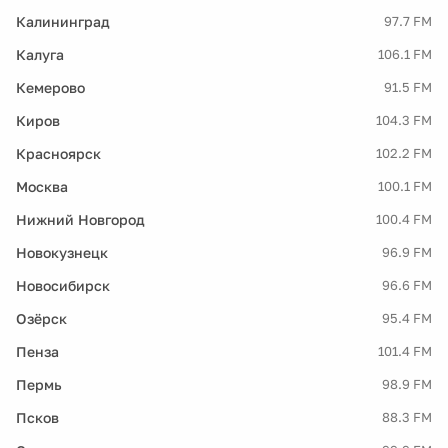
Калининград
97.7 FM
Калуга
106.1 FM
Кемерово
91.5 FM
Киров
104.3 FM
Красноярск
102.2 FM
Москва
100.1 FM
Нижний Новгород
100.4 FM
Новокузнецк
96.9 FM
Новосибирск
96.6 FM
Озёрск
95.4 FM
Пенза
101.4 FM
Пермь
98.9 FM
Псков
88.3 FM