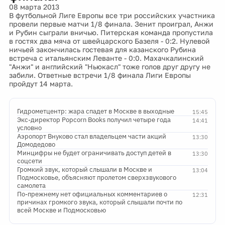
08 марта 2013
В футбольной Лиге Европы все три российских участника
провели первые матчи 1/8 финала. Зенит проиграл, Анжи
и Рубин сыграли вничью. Питерская команда пропустила
в гостях два мяча от швейцарского Базеля - 0:2. Нулевой
ничьей закончилась гостевая для казанского Рубина
встреча с итальянским Леванте - 0:0. Махачкалинский
"Анжи" и английский "Ньюкасл" тоже голов друг другу не
забили. Ответные встречи 1/8 финала Лиги Европы
пройдут 14 марта.
Гидрометцентр: жара спадет в Москве в выходные
15:45
Экс-директор Popcorn Books получил четыре года
14:41
условно
Аэропорт Внуково стал владельцем части акций
13:30
Домодедово
Минцифры не будет ограничивать доступ детей в
13:30
соцсети
Громкий звук, который слышали в Москве и
13:04
Подмосковье, объясняют пролетом сверхзвукового
самолета
По-прежнему нет официальных комментариев о
12:31
причинах громкого звука, который слышали почти по
всей Москве и Подмосковью