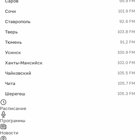
Саров
99.9 FM
Сочи
101.9 FM
Ставрополь
92.6 FM
Тверь
103.8 FM
Тюмень
91.2 FM
Усинск
100.9 FM
Ханты-Мансийск
102.0 FM
Чайковский
105.5 FM
Чита
105.7 FM
Шерегеш
105.3 FM
Расписание
Программы
Новости