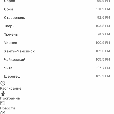
Саров
99.9 FM
Сочи
101.9 FM
Ставрополь
92.6 FM
Тверь
103.8 FM
Тюмень
91.2 FM
Усинск
100.9 FM
Ханты-Мансийск
102.0 FM
Чайковский
105.5 FM
Чита
105.7 FM
Шерегеш
105.3 FM
Расписание
Программы
Новости