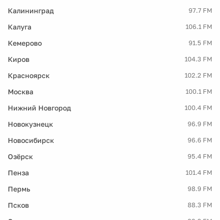
Калининград
97.7 FM
Калуга
106.1 FM
Кемерово
91.5 FM
Киров
104.3 FM
Красноярск
102.2 FM
Москва
100.1 FM
Нижний Новгород
100.4 FM
Новокузнецк
96.9 FM
Новосибирск
96.6 FM
Озёрск
95.4 FM
Пенза
101.4 FM
Пермь
98.9 FM
Псков
88.3 FM