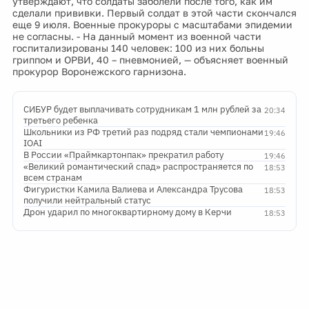
утверждают, что солдаты заболели после того, как им
сделали прививки. Первый солдат в этой части скончался
еще 9 июля. Военные прокуроры с масштабами эпидемии
не согласны. - На данный момент из военной части
госпитализированы 140 человек: 100 из них больны
гриппом и ОРВИ, 40 – пневмонией, — объясняет военный
прокурор Воронежского гарнизона.
СИБУР будет выплачивать сотрудникам 1 млн рублей за
20:34
третьего ребенка
Школьники из РФ третий раз подряд стали чемпионами
19:46
IOAI
В России «Праймкартонпак» прекратил работу
19:46
«Великий романтический спад» распространяется по
18:53
всем странам
Фигуристки Камила Валиева и Александра Трусова
18:53
получили нейтральный статус
Дрон ударил по многоквартирному дому в Керчи
18:53