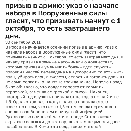
призыв в армию: указ о наачале
набора в Вооруженные силы
гласит, что призывать начнут с 1
октября, то есть завтрашнего
дня.
30 сентября 2011
В России начинается осенний призыв в армию: указ о
наачале набора в Вооруженные силы гласит, что
призывать начнут с 1 октября, то есть завтрашнего дня. К
началу призыва военные напоминали о новшествах,
которые призваны уменьшить боязнь идти служить:
половина частей переведена на аутсорсинг, то есть мыть
полы, убирать плац и туалеты, стирать и готовить должны
не сами солдаты, а нанятые гражданские. Неделю назад
было объявлено, что солдат перестают кормить
перловкой, заменяя ее гречкой и рисом. Наканец,
нкоторый год служить призывают на год, а не на 2 и не
1,5. Однако как раз в канун начала призыва стало
известно о том, что около 1,5 сотен солдат-срочников
слегли подл Воронежем с вирусной инфекцией.
Руководство воинской части в городе Острогожске
скрывало вспышки до тех пор, пока там не умерли двое
новобранцев. В Комитете солдатских матерей