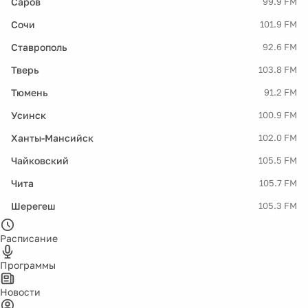
Саров
99.9 FM
Сочи
101.9 FM
Ставрополь
92.6 FM
Тверь
103.8 FM
Тюмень
91.2 FM
Усинск
100.9 FM
Ханты-Мансийск
102.0 FM
Чайковский
105.5 FM
Чита
105.7 FM
Шерегеш
105.3 FM
Расписание
Программы
Новости