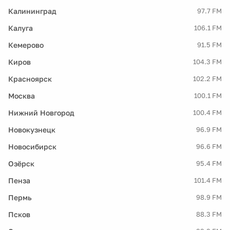
Калининград
97.7 FM
Калуга
106.1 FM
Кемерово
91.5 FM
Киров
104.3 FM
Красноярск
102.2 FM
Москва
100.1 FM
Нижний Новгород
100.4 FM
Новокузнецк
96.9 FM
Новосибирск
96.6 FM
Озёрск
95.4 FM
Пенза
101.4 FM
Пермь
98.9 FM
Псков
88.3 FM