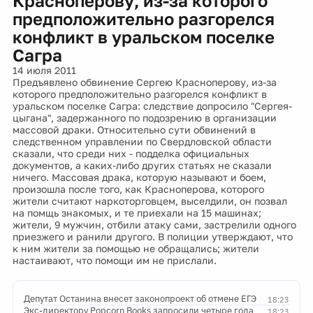
Красноперову, из-за которого
предположительно разгорелся
конфликт в уральском поселке
Сагра
14 июля 2011
Предъявлено обвинение Сергею Красноперову, из-за
которого предположительно разгорелся конфликт в
уральском поселке Сагра: следствие допросило "Сергея-
цыгана", задержанного по подозрению в организации
массовой драки. Относительно сути обвинений в
следственном управлении по Свердловской области
сказали, что среди них - подделка официальных
документов, а каких-либо других статьях не сказали
ничего. Массовая драка, которую называют и боем,
произошла после того, как Красноперова, которого
жители считают наркоторговцем, выселдили, он позвал
на помщь знакомых, и те приехали на 15 машинах;
жители, 9 мужчин, отбили атаку сами, застрелили одного
приезжего и ранили другого. В полиции утверждают, что
к ним жители за помощью не обращались; жители
настаивают, что помощи им не прислали.
Депутат Останина внесет законопроект об отмене ЕГЭ
18:23
Экс-директору Popcorn Books запросили четыре года
18:23