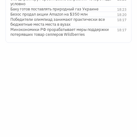
условно
Баку готов поставлять природный газ Украине
18:23
Безос продал акции Amazon на $350 млн
18:20
Победители олимпиад занимают практически все
18:17
бюджетные места места в вузах
Минэкономики РФ прорабатывает меры поддержки
18:17
потерявших товар селлеров Wildberries