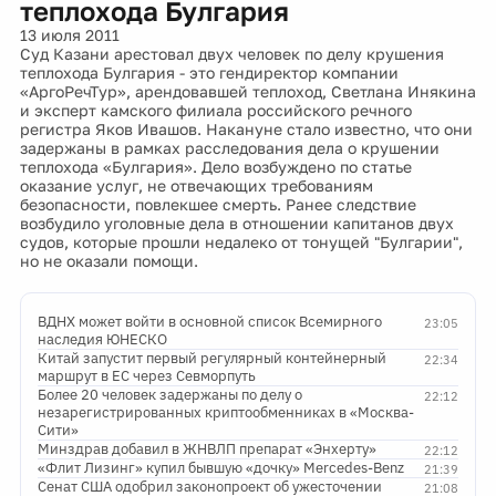
теплохода Булгария
13 июля 2011
Суд Казани арестовал двух человек по делу крушения
теплохода Булгария - это гендиректор компании
«АргоРечТур», арендовавшей теплоход, Светлана Инякина
и эксперт камского филиала российского речного
регистра Яков Ивашов. Накануне стало известно, что они
задержаны в рамках расследования дела о крушении
теплохода «Булгария». Дело возбуждено по статье
оказание услуг, не отвечающих требованиям
безопасности, повлекшее смерть. Ранее следствие
возбудило уголовные дела в отношении капитанов двух
судов, которые прошли недалеко от тонущей "Булгарии",
но не оказали помощи.
ВДНХ может войти в основной список Всемирного
23:05
наследия ЮНЕСКО
Китай запустит первый регулярный контейнерный
22:34
маршрут в ЕС через Севморпуть
Более 20 человек задержаны по делу о
22:12
незарегистрированных криптообменниках в «Москва-
Сити»
Минздрав добавил в ЖНВЛП препарат «Энхерту»
22:12
«Флит Лизинг» купил бывшую «дочку» Mercedes-Benz
21:39
Сенат США одобрил законопроект об ужесточении
21:08