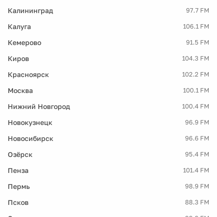
Калининград
97.7 FM
Калуга
106.1 FM
Кемерово
91.5 FM
Киров
104.3 FM
Красноярск
102.2 FM
Москва
100.1 FM
Нижний Новгород
100.4 FM
Новокузнецк
96.9 FM
Новосибирск
96.6 FM
Озёрск
95.4 FM
Пенза
101.4 FM
Пермь
98.9 FM
Псков
88.3 FM