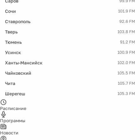
Саров
99.9 FM
Сочи
101.9 FM
Ставрополь
92.6 FM
Тверь
103.8 FM
Тюмень
91.2 FM
Усинск
100.9 FM
Ханты-Мансийск
102.0 FM
Чайковский
105.5 FM
Чита
105.7 FM
Шерегеш
105.3 FM
Расписание
Программы
Новости