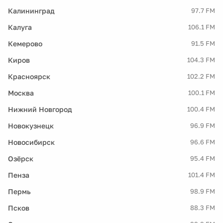
Калининград
97.7 FM
Калуга
106.1 FM
Кемерово
91.5 FM
Киров
104.3 FM
Красноярск
102.2 FM
Москва
100.1 FM
Нижний Новгород
100.4 FM
Новокузнецк
96.9 FM
Новосибирск
96.6 FM
Озёрск
95.4 FM
Пенза
101.4 FM
Пермь
98.9 FM
Псков
88.3 FM