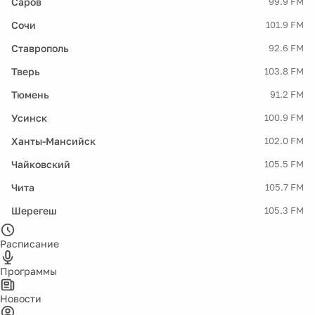
Саров
99.9 FM
Сочи
101.9 FM
Ставрополь
92.6 FM
Тверь
103.8 FM
Тюмень
91.2 FM
Усинск
100.9 FM
Ханты-Мансийск
102.0 FM
Чайковский
105.5 FM
Чита
105.7 FM
Шерегеш
105.3 FM
Расписание
Программы
Новости