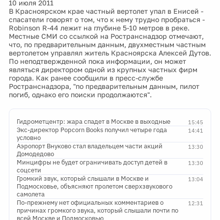
10 июля 2011
В Красноярском крае частный вертолет упал в Енисей -
спасатели говорят о том, что к нему трудно пробраться -
Robinson R-44 лежит на глубине 5-10 метров в реке.
Местные СМИ со ссылкой на Ространснадзор отмечают,
что, по предварительным данным, двухместным частным
вертолетом управлял житель Красноярска Алексей Дутов.
По неподтвержденной пока информации, он может
являться директором одной из крупных частных фирм
города. Как ранее сообщили в пресс-службе
Ространснадзора, "по предварительным данным, пилот
погиб, однако его поиски продолжаются".
Гидрометцентр: жара спадет в Москве в выходные
15:45
Экс-директор Popcorn Books получил четыре года
14:41
условно
Аэропорт Внуково стал владельцем части акций
13:30
Домодедово
Минцифры не будет ограничивать доступ детей в
13:30
соцсети
Громкий звук, который слышали в Москве и
13:04
Подмосковье, объясняют пролетом сверхзвукового
самолета
По-прежнему нет официальных комментариев о
12:31
причинах громкого звука, который слышали почти по
всей Москве и Подмосковью