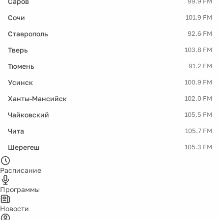
Саров
99.9 FM
Сочи
101.9 FM
Ставрополь
92.6 FM
Тверь
103.8 FM
Тюмень
91.2 FM
Усинск
100.9 FM
Ханты-Мансийск
102.0 FM
Чайковский
105.5 FM
Чита
105.7 FM
Шерегеш
105.3 FM
Расписание
Программы
Новости