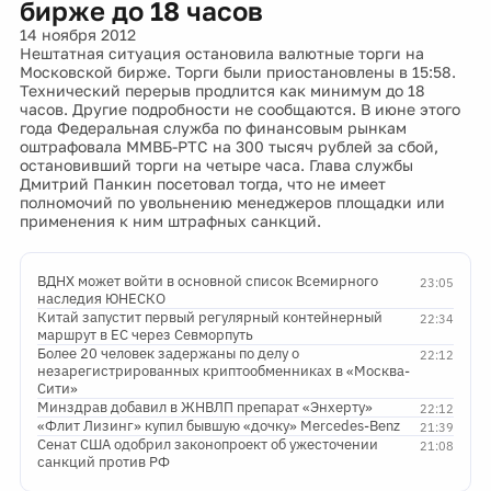
бирже до 18 часов
14 ноября 2012
Нештатная ситуация остановила валютные торги на
Московской бирже. Торги были приостановлены в 15:58.
Технический перерыв продлится как минимум до 18
часов. Другие подробности не сообщаются. В июне этого
года Федеральная служба по финансовым рынкам
оштрафовала ММВБ-РТС на 300 тысяч рублей за сбой,
остановивший торги на четыре часа. Глава службы
Дмитрий Панкин посетовал тогда, что не имеет
полномочий по увольнению менеджеров площадки или
применения к ним штрафных санкций.
ВДНХ может войти в основной список Всемирного
23:05
наследия ЮНЕСКО
Китай запустит первый регулярный контейнерный
22:34
маршрут в ЕС через Севморпуть
Более 20 человек задержаны по делу о
22:12
незарегистрированных криптообменниках в «Москва-
Сити»
Минздрав добавил в ЖНВЛП препарат «Энхерту»
22:12
«Флит Лизинг» купил бывшую «дочку» Mercedes-Benz
21:39
Сенат США одобрил законопроект об ужесточении
21:08
санкций против РФ