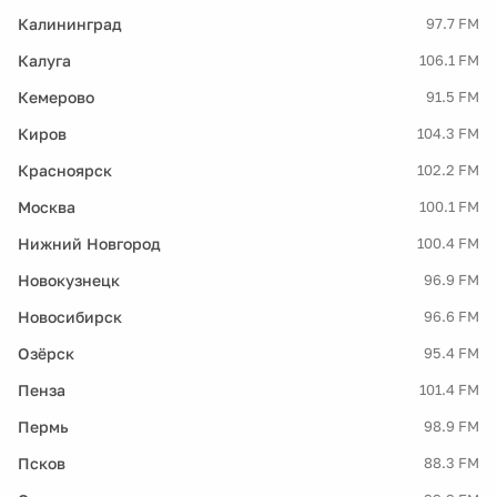
Калининград
97.7 FM
Калуга
106.1 FM
Кемерово
91.5 FM
Киров
104.3 FM
Красноярск
102.2 FM
Москва
100.1 FM
Нижний Новгород
100.4 FM
Новокузнецк
96.9 FM
Новосибирск
96.6 FM
Озёрск
95.4 FM
Пенза
101.4 FM
Пермь
98.9 FM
Псков
88.3 FM