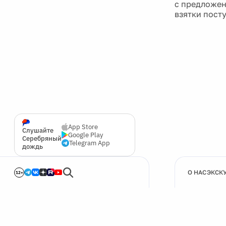
с предложен
взятки посту
App Store
Слушайте
Google Play
Серебряный
Telegram App
дождь
О НАС
ЭКСК
12+