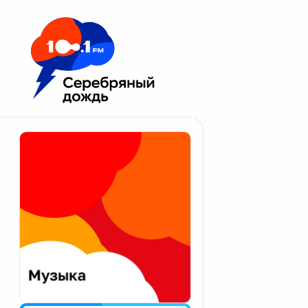
Москва 100.1 FM
Апатиты
Астрахань
Волгоград
Вологда
Екатеринбург
Иваново
Казань
Калининград
Калуга