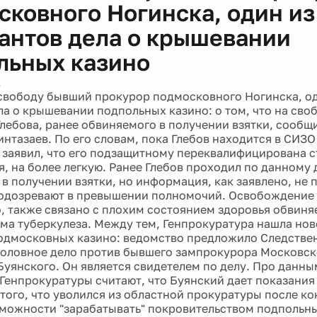
сковного Ногинска, один из
антов дела о крышевании
льных казино
1
свободу бывший прокурор подмосковного Ногинска, од
ла о крышевании подпольных казино: о том, что на сво
лебова, ранее обвиняемого в получении взятки, сообщи
нтазаев. По его словам, пока Глебов находится в СИЗО
 заявил, что его подзащитному переквалифицирована с
я, на более легкую. Ранее Глебов проходил по данному 
в получении взятки, но информация, как заявлено, не 
подозревают в превышении полномочий. Освобождение 
о, также связано с плохим состоянием здоровья обвиняе
ма туберкулеза. Между тем, Генпрокуратура нашла но
подмосковных казино: ведомство предложило Следстве
головное дело против бывшего зампрокурора Московск
Буянского. Он является свидетелем по делу. Про данны
Генпрокуратуры считают, что Буянский дает показания
 того, что уволился из областной прокуратуры после ко
можности "зарабатывать" покровительством подпольны