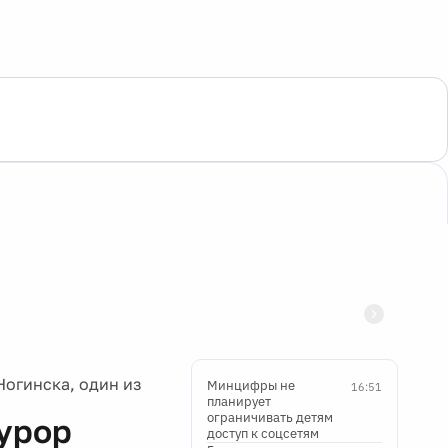
огинска, один из
Минцифры не
16:51
планирует
ограничивать детям
урор
доступ к соцсетям