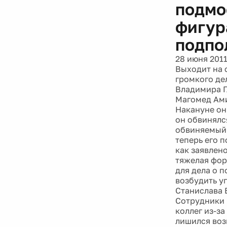
подмо
фигур
подпо
28 июня 201
Выходит на 
громкого де
Владимира Г
Магомед Ами
Накануне он
он обвинялс
обвиняемый 
теперь его 
как заявлен
тяжелая фор
для дела о 
возбудить у
Станислава 
Сотрудники 
коллег из-за
лишился воз