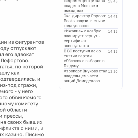
Гидрометцентр: жара
15:45
спадет в Москве в
выходные
Экс-директор Popcorn
14:41
Books получил четыре
года условно
«Ижавиа» к ноябрю
14:15
планирует вернуть
сертификат
ин из фигурантов
эксплуатанта
боду отпускают
В ВС поступил иск о
14:15
л его адвокат
снятии партии
 Лефортово.
«Яблоко» с выборов в
Госдуму
татья, по которой
Аэропорт Внуково стал
13:30
делу как
владельцем части
подтвердилась, и
акций Домодедово
из-под стражи,
мого - у него
вого обвиняемого
нному комитету
ой области
м прессы,
 на своих бывших
нфликта с ними, и
х казино. Письмо