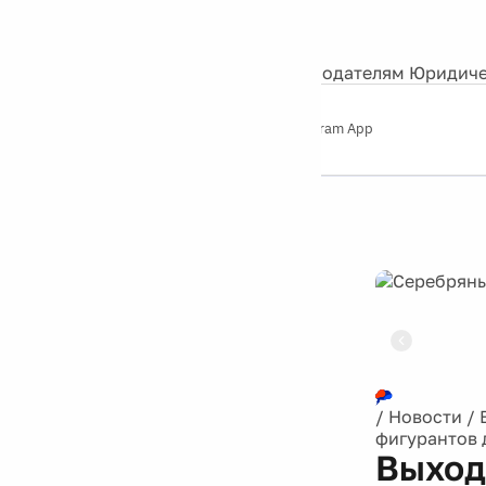
События
Контакты
О нас
Экскурсии
Silver Studio
Рекламодателям
Юридиче
Слушайте
App Store
Google Play
Telegram App
Серебряный
дождь
12+
Реклама
/
Новости
/
фигурантов 
Выход