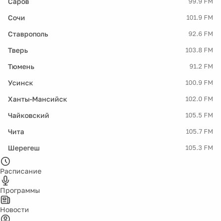
Саров
99.9 FM
Сочи
101.9 FM
Ставрополь
92.6 FM
Тверь
103.8 FM
Тюмень
91.2 FM
Усинск
100.9 FM
Ханты-Мансийск
102.0 FM
Чайковский
105.5 FM
Чита
105.7 FM
Шерегеш
105.3 FM
Расписание
Программы
Новости