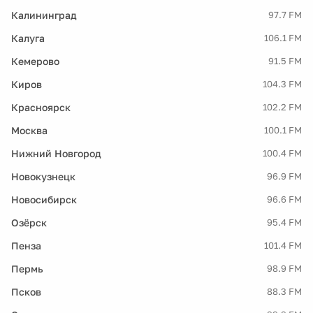
Калининград
97.7 FM
Калуга
106.1 FM
Кемерово
91.5 FM
Киров
104.3 FM
Красноярск
102.2 FM
Москва
100.1 FM
Нижний Новгород
100.4 FM
Новокузнецк
96.9 FM
Новосибирск
96.6 FM
Озёрск
95.4 FM
Пенза
101.4 FM
Пермь
98.9 FM
Псков
88.3 FM