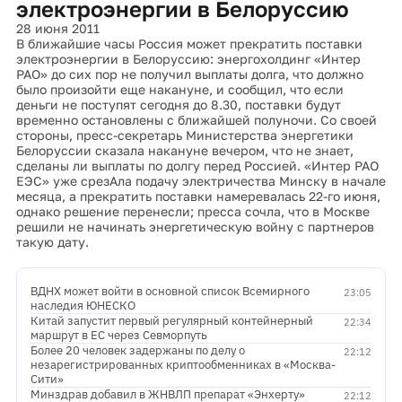
электроэнергии в Белоруссию
28 июня 2011
В ближайшие часы Россия может прекратить поставки
электроэнергии в Белоруссию: энергохолдинг «Интер
РАО» до сих пор не получил выплаты долга, что должно
было произойти еще накануне, и сообщил, что если
деньги не поступят сегодня до 8.30, поставки будут
временно остановлены с ближайшей полуночи. Со своей
стороны, пресс-секретарь Министерства энергетики
Белоруссии сказала накануне вечером, что не знает,
сделаны ли выплаты по долгу перед Россией. «Интер РАО
ЕЭС» уже срезАла подачу электричества Минску в начале
месяца, а прекратить поставки намеревалась 22-го июня,
однако решение перенесли; пресса сочла, что в Москве
решили не начинать энергетическую войну с партнеров
такую дату.
ВДНХ может войти в основной список Всемирного
23:05
наследия ЮНЕСКО
Китай запустит первый регулярный контейнерный
22:34
маршрут в ЕС через Севморпуть
Более 20 человек задержаны по делу о
22:12
незарегистрированных криптообменниках в «Москва-
Сити»
Минздрав добавил в ЖНВЛП препарат «Энхерту»
22:12