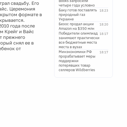
Books запросили
грал свадьбу. Его
четыре года условно
Вайс. Церемония
Баку готов поставлять
18:23
закрытом формате в
природный газ
Украине
крывается.
Безос продал акции
18:20
2010 года после
Amazon на $350 млн
м Крейг и Вайс
Победители олимпиад
18:17
от прежнего
занимают практически
орый снял ее в
все бюджетные места
места в вузах
ебенок от
Минэкономики РФ
18:17
прорабатывает меры
поддержки
потерявших товар
селлеров Wildberries