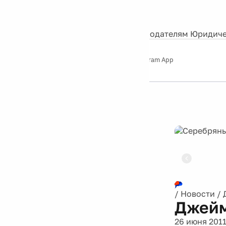
События
Контакты
О нас
Экскурсии
Silver Studio
Рекламодателям
Юридиче
Слушайте
App Store
Google Play
Telegram App
Серебряный
дождь
12+
Реклама
/
Новости
/
Джейм
26 июня 201