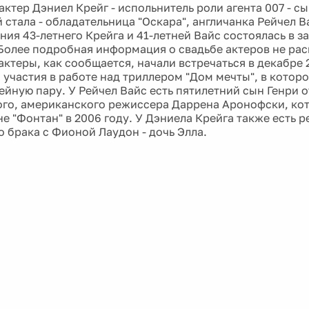
ктер Дэниел Крейг - испольнитель роли агента 007 - сы
 стала - обладательница "Оскара", англичанка Рейчел 
ния 43-летнего Крейга и 41-летней Вайс состоялась в 
Более подробная информация о свадьбе актеров не рас
актеры, как сообщается, начали встречаться в декабре 
 участия в работе над триллером "Дом мечты", в которо
ейную пару. У Рейчел Вайс есть пятилетний сын Генри 
го, американского режиссера Даррена Аронофски, кот
е "Фонтан" в 2006 году. У Дэниела Крейга также есть р
 брака с Фионой Лаудон - дочь Элла.