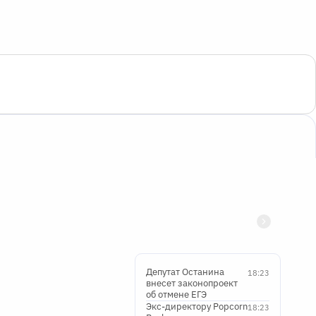
Депутат Останина
18:23
внесет законопроект
об отмене ЕГЭ
Экс-директору Popcorn
18:23