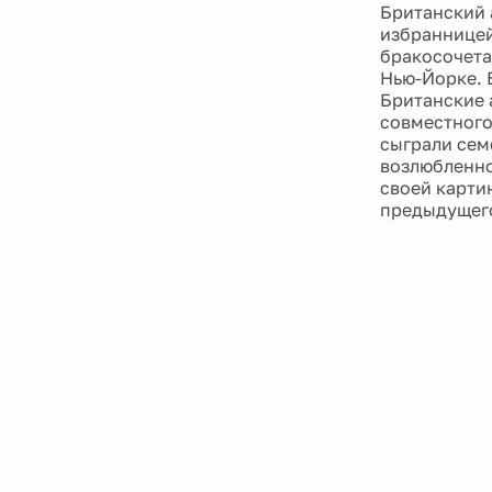
Британский а
избранницей
бракосочета
Нью-Йорке. 
Британские 
совместного
сыграли сем
возлюбленно
своей картин
предыдущего