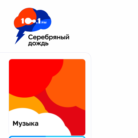
Москва 100.1 FM
Апатиты
Астрахань
Волгоград
Вологда
Екатеринбург
Иваново
Казань
Калининград
Калуга