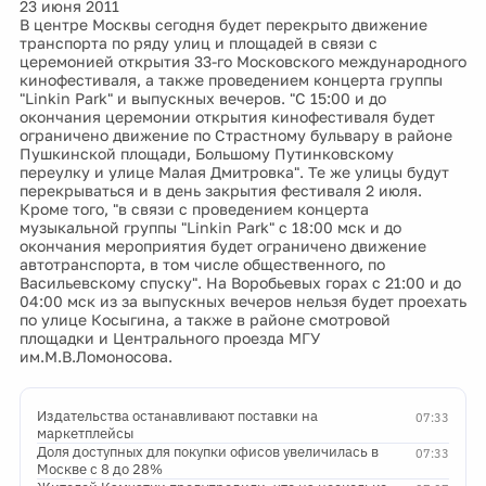
23 июня 2011
В центре Москвы сегодня будет перекрыто движение
транспорта по ряду улиц и площадей в связи с
церемонией открытия 33-го Московского международного
кинофестиваля, а также проведением концерта группы
"Linkin Park" и выпускных вечеров. "С 15:00 и до
окончания церемонии открытия кинофестиваля будет
ограничено движение по Страстному бульвару в районе
Пушкинской площади, Большому Путинковскому
переулку и улице Малая Дмитровка". Те же улицы будут
перекрываться и в день закрытия фестиваля 2 июля.
Кроме того, "в связи с проведением концерта
музыкальной группы "Linkin Park" c 18:00 мск и до
окончания мероприятия будет ограничено движение
автотранспорта, в том числе общественного, по
Васильевскому спуску". На Воробьевых горах с 21:00 и до
04:00 мск из за выпускных вечеров нельзя будет проехать
по улице Косыгина, а также в районе смотровой
площадки и Центрального проезда МГУ
им.М.В.Ломоносова.
Издательства останавливают поставки на
07:33
маркетплейсы
Доля доступных для покупки офисов увеличилась в
07:33
Москве с 8 до 28%