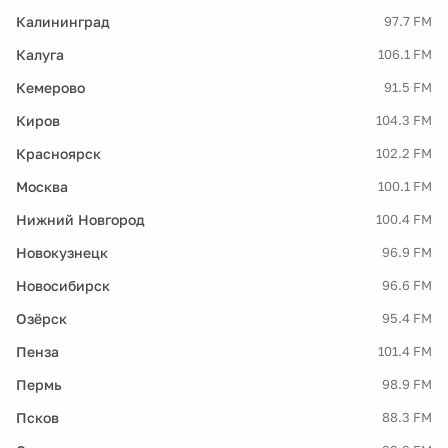
Калининград
97.7 FM
Калуга
106.1 FM
Кемерово
91.5 FM
Киров
104.3 FM
Красноярск
102.2 FM
Москва
100.1 FM
Нижний Новгород
100.4 FM
Новокузнецк
96.9 FM
Новосибирск
96.6 FM
Озёрск
95.4 FM
Пенза
101.4 FM
Пермь
98.9 FM
Псков
88.3 FM