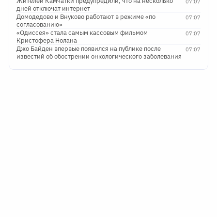
Жителей Камчатки предупредили, что на несколько
07:07
дней отключат интернет
Домодедово и Внуково работают в режиме «по
07:07
согласованию»
«Одиссея» стала самым кассовым фильмом
07:07
Кристофера Нолана
Джо Байден впервые появился на публике после
07:07
известий об обострении онкологического заболевания