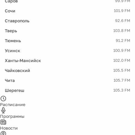
Саров
99.9 FM
Сочи
101.9 FM
Ставрополь
92.6 FM
Тверь
103.8 FM
Тюмень
91.2 FM
Усинск
100.9 FM
Ханты-Мансийск
102.0 FM
Чайковский
105.5 FM
Чита
105.7 FM
Шерегеш
105.3 FM
Расписание
Программы
Новости