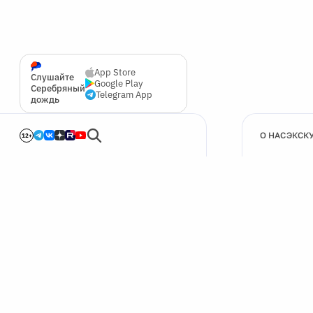
App Store
Слушайте
Google Play
Серебряный
Telegram App
дождь
О НАС
ЭКСК
12+
🍪
Мы используем cookie для улучшения работы сайта.