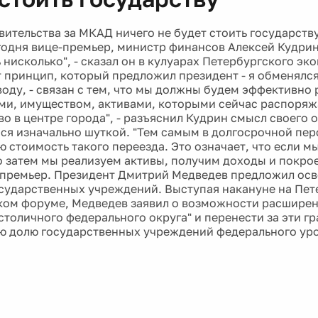
вительства за МКАД ничего не будет стоить государств
годня вице-премьер, министр финансов Алексей Кудрин.
 нисколько", - сказал он в кулуарах Петербургского э
т принцип, который предложил президент - я обменялс
воду, - связан с тем, что мы должны будем эффективно
ми, имуществом, активами, которыми сейчас распоряж
о в центре города", - разъяснил Кудрин смысл своего о
ся изначально шуткой. "Тем самым в долгосрочной пе
ю стоимость такого переезда. Это означает, что если м
о затем мы реализуем активы, получим доходы и покрое
-премьер. Президент Дмитрий Медведев предложил осв
осударственных учреждений. Выступая накануне на Пе
ом форуме, Медведев заявил о возможности расшире
"столичного федерального округа" и перенести за эти г
ю долю государственных учреждений федерального уро