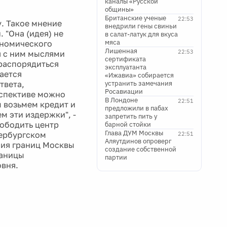
каналы «Русской
общины»
Британские ученые
22:53
у. Такое мнение
внедрили гены свиньи
 "Она (идея) не
в салат-латук для вкуса
мяса
кономического
Лишенная
22:53
я с ним мыслями
сертификата
 распорядиться
эксплуатанта
ается
«Ижавиа» собирается
твета,
устранить замечания
Росавиации
рспективе можно
В Лондоне
22:51
ы возьмем кредит и
предложили в пабах
м эти издержки", -
запретить пить у
ободить центр
барной стойки
Глава ДУМ Москвы
тербургском
22:51
Аляутдинов опроверг
ния границ Москвы
создание собственной
раницы
партии
вня.