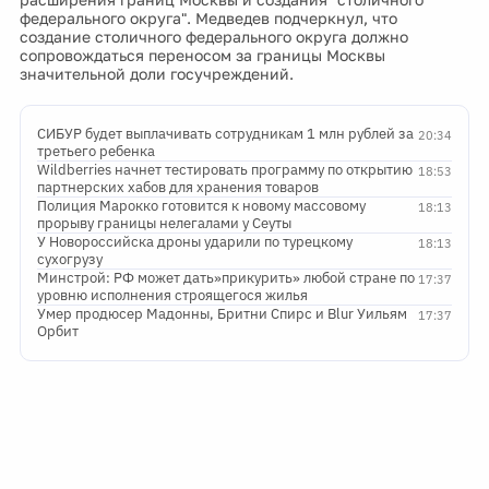
федерального округа". Медведев подчеркнул, что
создание столичного федерального округа должно
сопровождаться переносом за границы Москвы
значительной доли госучреждений.
СИБУР будет выплачивать сотрудникам 1 млн рублей за
20:34
третьего ребенка
Wildberries начнет тестировать программу по открытию
18:53
партнерских хабов для хранения товаров
Полиция Марокко готовится к новому массовому
18:13
прорыву границы нелегалами у Сеуты
У Новороссийска дроны ударили по турецкому
18:13
сухогрузу
Минстрой: РФ может дать»прикурить» любой стране по
17:37
уровню исполнения строящегося жилья
Умер продюсер Мадонны, Бритни Спирс и Blur Уильям
17:37
Орбит