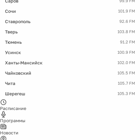
Саров
99.9 FM
Сочи
101.9 FM
Ставрополь
92.6 FM
Тверь
103.8 FM
Тюмень
91.2 FM
Усинск
100.9 FM
Ханты-Мансийск
102.0 FM
Чайковский
105.5 FM
Чита
105.7 FM
Шерегеш
105.3 FM
Расписание
Программы
Новости