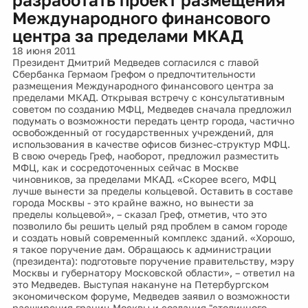
Международного финансового
центра за пределами МКАД
18 июня 2011
Президент Дмитрий Медведев согласился с главой
Сбербанка Гермаом Грефом о предпочтительности
размещения Международного финансового центра за
пределами МКАД. Открывая встречу с консультативным
советом по созданию МФЦ, Медведев сначала предложил
подумать о возможности передать центр города, частично
освобожденный от государственных учреждений, для
использования в качестве офисов бизнес-структур МФЦ.
В свою очередь Греф, наоборот, предложил разместить
МФЦ, как и сосредоточенных сейчас в Москве
чиновников, за пределами МКАД. «Скорее всего, МФЦ
лучше вынести за пределы кольцевой. Оставить в составе
города Москвы - это крайне важно, но вынести за
пределы кольцевой», – сказал Греф, отметив, что это
позволило бы решить целый ряд проблем в самом городе
и создать новый современный комплекс зданий. «Хорошо,
я такое поручение дам. Обращаюсь к администрации
(президента): подготовьте поручение правительству, мэру
Москвы и губернатору Московской области», – ответил на
это Медведев. Выступая накануне на Петербургском
экономическом форуме, Медведев заявил о возможности
расширения границ Москвы и создания "столичного