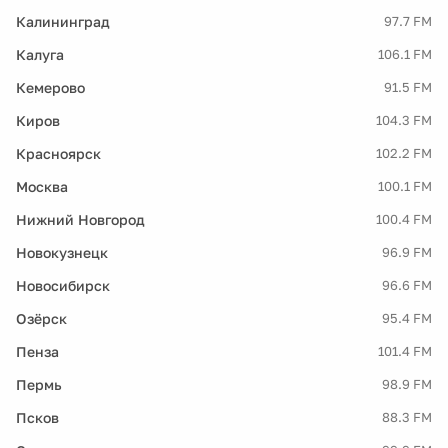
Калининград
97.7 FM
Калуга
106.1 FM
Кемерово
91.5 FM
Киров
104.3 FM
Красноярск
102.2 FM
Москва
100.1 FM
Нижний Новгород
100.4 FM
Новокузнецк
96.9 FM
Новосибирск
96.6 FM
Озёрск
95.4 FM
Пенза
101.4 FM
Пермь
98.9 FM
Псков
88.3 FM